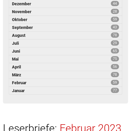
Dezember
44
November
28
Oktober
59
September
43
August
78
Juli
29
Juni
65
Mai
75
April
56
März
78
Februar
59
Januar
77
Leserbriefe:
Februar 2023