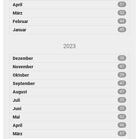
April
51
März
52
Februar
44
Januar
45
2023
Dezember
38
November
47
Oktober
29
September
47
August
47
Juli
35
Juni
35
Mai
62
April
46
März
67