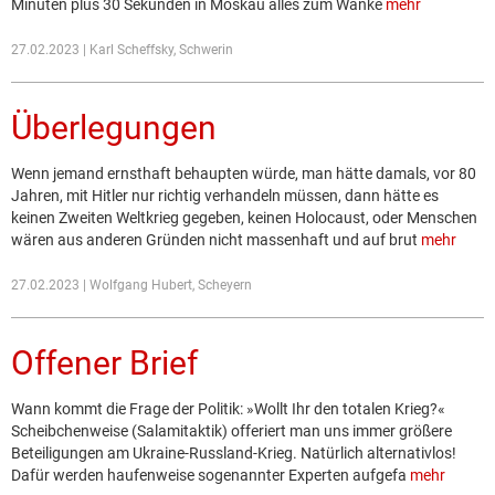
Minuten plus 30 Sekunden in Moskau alles zum Wanke
mehr
27.02.2023 | Karl Scheffsky, Schwerin
Überlegungen
Wenn jemand ernsthaft behaupten würde, man hätte damals, vor 80
Jahren, mit Hitler nur richtig verhandeln müssen, dann hätte es
keinen Zweiten Weltkrieg gegeben, keinen Holocaust, oder Menschen
wären aus anderen Gründen nicht massenhaft und auf brut
mehr
27.02.2023 | Wolfgang Hubert, Scheyern
Offener Brief
Wann kommt die Frage der Politik: »Wollt Ihr den totalen Krieg?«
Scheibchenweise (Sala­mitaktik) offeriert man uns immer größere
Beteiligungen am Ukraine-Russland-Krieg. Natürlich alternativlos!
Dafür werden haufenweise sogenannter Experten aufgefa
mehr