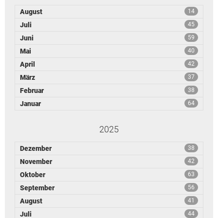
Leserbrief aufgeben
August
14
Leserbriefhinweise
Juli
45
Leserbriefe lesen
Juni
59
Mai
40
Beilagen online
April
42
Kontakt
März
37
Februar
38
Januar
64
2025
Dezember
38
November
42
Oktober
63
September
56
August
41
Juli
44