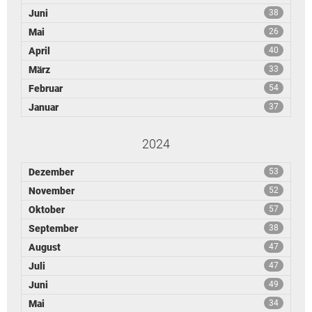
Juni
38
Mai
26
April
40
März
33
Februar
54
Januar
37
2024
Dezember
53
November
52
Oktober
57
September
38
August
47
Juli
47
Juni
49
Mai
34