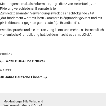
Dichtungsmaterial, als Foltermittel, Ingredienz von Heilmitteln, zur
Fixierung verschiedener Baumaterialien.
Zum letztgenannten Verwendungszweck das nachfolgende Zitat:
„dat fundament wort mit îsern klammern in ê(i)nander gevātet und mit
pik in ê(i)nander gegōten gans veste.“ (J. Brandis 141),
Wer die Sprache und die Übersetzung kennt und mehr als eine schulisch
– chemische Grundbildung hat, bei dem macht es dann: „Klick“.
Beitragsnavigation
Vorheriger
ZURÜCK
Beitrag
Wozu BUGA und Brücke?
Nächster
WEITER
Beitrag
30 Jahre Deutsche Einheit
Mecklenburger Blitz Verlag und
Werbeagentur GmbH & Co. KG