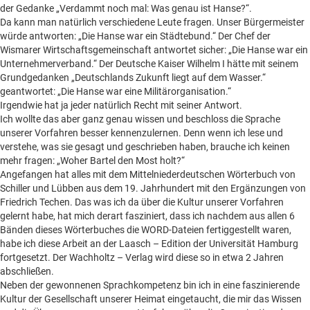
Beilagen online
der Gedanke „Verdammt noch mal: Was genau ist Hanse?“.
Da kann man natürlich verschiedene Leute fragen. Unser Bürgermeister
Kontakt
Un
würde antworten: „Die Hanse war ein Städtebund.“ Der Chef der
anz
Wismarer Wirtschaftsgemeinschaft antwortet sicher: „Die Hanse war ein
Unternehmerverband.“ Der Deutsche Kaiser Wilhelm I hätte mit seinem
Grundgedanken „Deutschlands Zukunft liegt auf dem Wasser.“
geantwortet: „Die Hanse war eine Militärorganisation.“
Irgendwie hat ja jeder natürlich Recht mit seiner Antwort.
Ich wollte das aber ganz genau wissen und beschloss die Sprache
unserer Vorfahren besser kennenzulernen. Denn wenn ich lese und
verstehe, was sie gesagt und geschrieben haben, brauche ich keinen
mehr fragen: „Woher Bartel den Most holt?“
Angefangen hat alles mit dem Mittelniederdeutschen Wörterbuch von
Schiller und Lübben aus dem 19. Jahrhundert mit den Ergänzungen von
Friedrich Techen. Das was ich da über die Kultur unserer Vorfahren
gelernt habe, hat mich derart fasziniert, dass ich nachdem aus allen 6
Bänden dieses Wörterbuches die WORD-Dateien fertiggestellt waren,
habe ich diese Arbeit an der Laasch – Edition der Universität Hamburg
fortgesetzt. Der Wachholtz – Verlag wird diese so in etwa 2 Jahren
abschließen.
Neben der gewonnenen Sprachkompetenz bin ich in eine faszinierende
Kultur der Gesellschaft unserer Heimat eingetaucht, die mir das Wissen