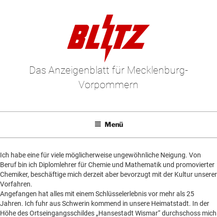
Zum
Inhalt
springen
Das Anzeigenblatt für Mecklenburg-
Vorpommern
Menü
Mediadaten
Un
Ich habe eine für viele möglicherweise ungewöhnliche Neigung. Von
anz
E-Paper
Un
Beruf bin ich Diplomlehrer für Chemie und Mathematik und promovierter
Chemiker, beschäftige mich derzeit aber bevorzugt mit der Kultur unserer
anz
Kleinanzeigen
Un
Vorfahren.
Angefangen hat alles mit einem Schlüsselerlebnis vor mehr als 25
anz
Leserbriefe
Un
Jahren. Ich fuhr aus Schwerin kommend in unsere Heimatstadt. In der
anz
Höhe des Ortseingangsschildes „Hansestadt Wismar“ durchschoss mich