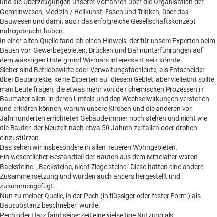
und die Überzeugungen unserer Vorfahren über die Organisation der
Gemeinwesen, Medizin / Heilkunst, Essen und Trinken, über das
Bauwesen und damit auch das erfolgreiche Gesellschaftskonzept
nahegebracht haben.
In einer alten Quelle fand ich einen Hinweis, der für unsere Experten beim
Bauen von Gewerbegebieten, Brücken und Bahnunterführungen auf
dem wässrigen Untergrund Wismars interessant sein könnte.
Sicher sind Betriebswirte oder Verwaltungsfachleute, als Entscheider
über Bauprojekte, keine Experten auf diesem Gebiet, aber vielleicht sollte
man Leute fragen, die etwas mehr von den chemischen Prozessen in
Baumaterialien, in deren Umfeld und den Wechselwirkungen verstehen
und erklären können, warum unsere Kirchen und die anderen vor
Jahrhunderten errichteten Gebäude immer noch stehen und nicht wie
die Bauten der Neuzeit nach etwa 50 Jahren zerfallen oder drohen
einzustürzen.
Das sehen wir insbesondere in allen neueren Wohngebieten.
Ein wesentlicher Bestandteil der Bauten aus dem Mittelalter waren
Backsteine. „Backsteine, nicht Ziegelsteine“ Diese hatten eine andere
Zusammensetzung und wurden auch anders hergestellt und
zusammengefügt.
Nun zu meiner Quelle, in der Pech (in flüssiger oder fester Form:) als
Bausubstanz beschrieben wurde.
Pech oder Harz fand seinerzeit eine vielseitige Nutzung als