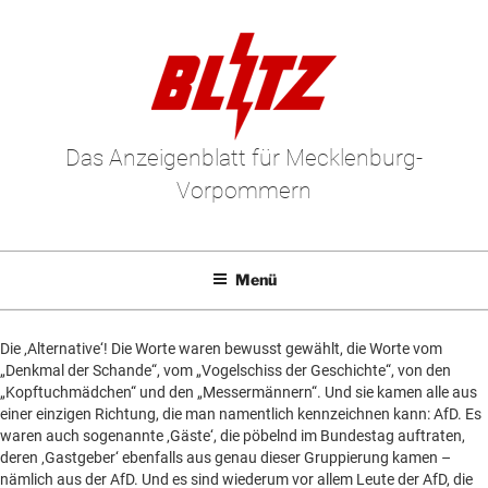
Zum
Inhalt
springen
Das Anzeigenblatt für Mecklenburg-
Vorpommern
Menü
Mediadaten
Un
Die ‚Alternative‘! Die Worte waren bewusst gewählt, die Worte vom
anz
E-Paper
Un
„Denkmal der Schande“, vom „Vogelschiss der Geschichte“, von den
„Kopftuchmädchen“ und den „Messermännern“. Und sie kamen alle aus
anz
Kleinanzeigen
Un
einer einzigen Richtung, die man namentlich kennzeichnen kann: AfD. Es
waren auch sogenannte ‚Gäste‘, die pöbelnd im Bundestag auftraten,
anz
Leserbriefe
Un
deren ‚Gastgeber‘ ebenfalls aus genau dieser Gruppierung kamen –
anz
nämlich aus der AfD. Und es sind wiederum vor allem Leute der AfD, die