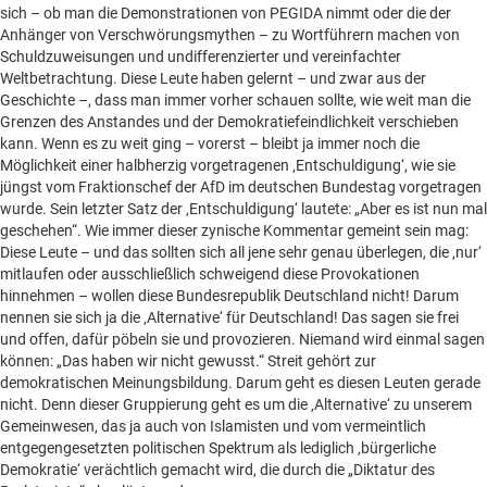
Beilagen online
sich – ob man die Demonstrationen von PEGIDA nimmt oder die der
Anhänger von Verschwörungsmythen – zu Wortführern machen von
Kontakt
Un
Schuldzuweisungen und undifferenzierter und vereinfachter
anz
Weltbetrachtung. Diese Leute haben gelernt – und zwar aus der
Geschichte –, dass man immer vorher schauen sollte, wie weit man die
Grenzen des Anstandes und der Demokratiefeindlichkeit verschieben
kann. Wenn es zu weit ging – vorerst – bleibt ja immer noch die
Möglichkeit einer halbherzig vorgetragenen ‚Entschuldigung‘, wie sie
jüngst vom Fraktionschef der AfD im deutschen Bundestag vorgetragen
wurde. Sein letzter Satz der ‚Entschuldigung‘ lautete: „Aber es ist nun mal
geschehen“. Wie immer dieser zynische Kommentar gemeint sein mag:
Diese Leute – und das sollten sich all jene sehr genau überlegen, die ‚nur‘
mitlaufen oder ausschließlich schweigend diese Provokationen
hinnehmen – wollen diese Bundesrepublik Deutschland nicht! Darum
nennen sie sich ja die ‚Alternative‘ für Deutschland! Das sagen sie frei
und offen, dafür pöbeln sie und provozieren. Niemand wird einmal sagen
können: „Das haben wir nicht gewusst.“ Streit gehört zur
demokratischen Meinungsbildung. Darum geht es diesen Leuten gerade
nicht. Denn dieser Gruppierung geht es um die ‚Alternative‘ zu unserem
Gemeinwesen, das ja auch von Islamisten und vom vermeintlich
entgegengesetzten politischen Spektrum als lediglich ‚bürgerliche
Demokratie‘ verächtlich gemacht wird, die durch die „Diktatur des