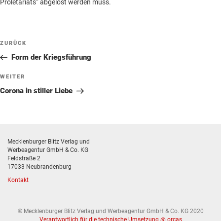
Proletariats“ abgelöst werden muss.
Beitragsnavigation
Vorheriger
ZURÜCK
Beitrag
Form der Kriegsführung
Nächster
WEITER
Beitrag
Corona in stiller Liebe
Mecklenburger Blitz Verlag und
Werbeagentur GmbH & Co. KG
Feldstraße 2
17033 Neubrandenburg
Kontakt
© Mecklenburger Blitz Verlag und Werbeagentur GmbH & Co. KG 2020
Verantwortlich für die technische Umsetzung @ orcas