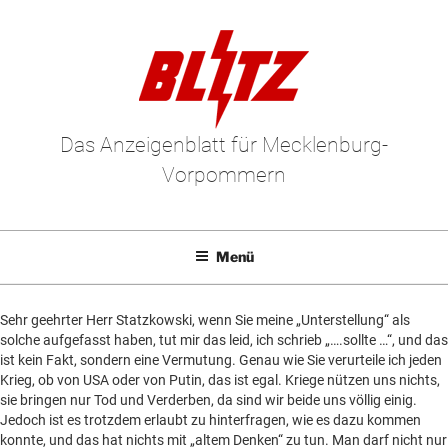
Zum
Inhalt
springen
Das Anzeigenblatt für Mecklenburg-
Vorpommern
Menü
Mediadaten
Un
Sehr geehrter Herr Statzkowski, wenn Sie meine „Unterstellung“ als
anz
E-Paper
Un
solche aufgefasst haben, tut mir das leid, ich schrieb „….sollte …“, und das
ist kein Fakt, sondern eine Vermutung. Genau wie Sie verurteile ich jeden
anz
Kleinanzeigen
Un
Krieg, ob von USA oder von Putin, das ist egal. Kriege nützen uns nichts,
sie bringen nur Tod und Verderben, da sind wir beide uns völlig einig.
anz
Leserbriefe
Un
Jedoch ist es trotzdem erlaubt zu hinterfragen, wie es dazu kommen
anz
konnte, und das hat nichts mit „altem Denken“ zu tun. Man darf nicht nur