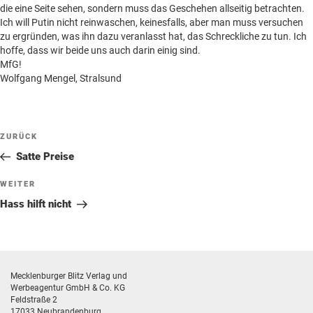
Beilagen online
die eine Seite sehen, sondern muss das Geschehen allseitig betrachten.
Ich will Putin nicht reinwaschen, keinesfalls, aber man muss versuchen
Kontakt
Un
zu ergründen, was ihn dazu veranlasst hat, das Schreckliche zu tun. Ich
anz
hoffe, dass wir beide uns auch darin einig sind.
MfG!
Wolfgang Mengel, Stralsund
Beitragsnavigation
Vorheriger
ZURÜCK
Beitrag
Satte Preise
Nächster
WEITER
Beitrag
Hass hilft nicht
Mecklenburger Blitz Verlag und
Werbeagentur GmbH & Co. KG
Feldstraße 2
17033 Neubrandenburg