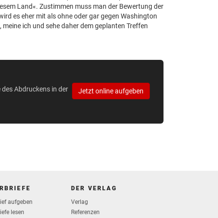
er diesem Land«. Zustimmen muss man der Bewertung der
wird es eher mit als ohne oder gar gegen Washington
, meine ich und sehe daher dem geplanten Treffen
e des Abdruckens in der
Jetzt online aufgeben
RBRIEFE
DER VERLAG
rief aufgeben
Verlag
iefe lesen
Referenzen