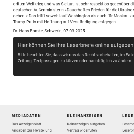
dritten Weltkrieg und was Sie tun, ist sehr respektlos gegenüb
deutschen Außenministerin »Dauerhaften Frieden für die Ukraine 
geben.« Das trifft sowohl auf Washington als auch für Moskau zu
Trump-Putin mit Hoffnung auf Verständigung entgegen.
Dr. Hans Bomke, Schwerin, 07.03.2025
Hier können Sie Ihre Leserbriefe online aufgeben
Bitte beachten Sie, dass wir uns das Recht vorbehalten, im Fall
Zeitung, Textpassagen zu kürzen oder nachträglich zu ändern.
MEDIADATEN
KLEINANZEIGEN
LESE
Das Anzeigenblatt
Keinanzeigen aufgeben
Leserb
Vertrag widerrufen
Angaben zur Herstellung
Leserbr