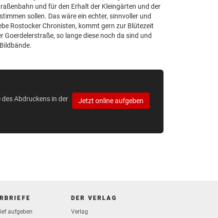
traßenbahn und für den Erhalt der Kleingärten und der
immen sollen. Das wäre ein echter, sinnvoller und
iebe Rostocker Chronisten, kommt gern zur Blütezeit
er Goerdelerstraße, so lange diese noch da sind und
 Bildbände.
e des Abdruckens in der
Jetzt online aufgeben
RBRIEFE
DER VERLAG
rief aufgeben
Verlag