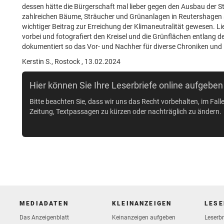
dessen hätte die Bürgerschaft mal lieber gegen den Ausbau der S
zahlreichen Bäume, Sträucher und Grünanlagen in Reutershagen st
wichtiger Beitrag zur Erreichung der Klimaneutralität gewesen. L
vorbei und fotografiert den Kreisel und die Grünflächen entlang d
dokumentiert so das Vor- und Nachher für diverse Chroniken und
Kerstin S., Rostock , 13.02.2024
Hier können Sie Ihre Leserbriefe online aufgeben
Bitte beachten Sie, dass wir uns das Recht vorbehalten, im Fall
Zeitung, Textpassagen zu kürzen oder nachträglich zu ändern.
MEDIADATEN
KLEINANZEIGEN
LESE
Das Anzeigenblatt
Keinanzeigen aufgeben
Leserb