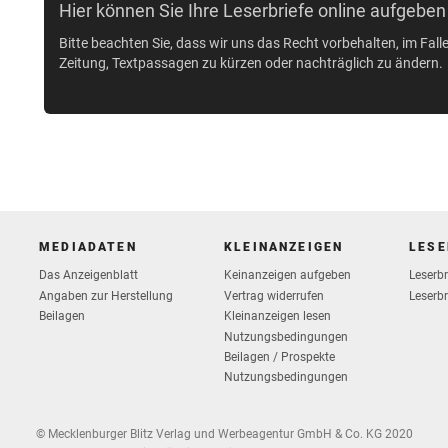
Hier können Sie Ihre Leserbriefe online aufgeben
Bitte beachten Sie, dass wir uns das Recht vorbehalten, im Fall
Zeitung, Textpassagen zu kürzen oder nachträglich zu ändern.
MEDIADATEN
KLEINANZEIGEN
LESE
Das Anzeigenblatt
Keinanzeigen aufgeben
Leserb
Vertrag widerrufen
Angaben zur Herstellung
Leserbr
Beilagen
Kleinanzeigen lesen
Nutzungsbedingungen
Beilagen / Prospekte
Nutzungsbedingungen
© Mecklenburger Blitz Verlag und Werbeagentur GmbH & Co. KG 2020