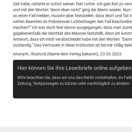
Zeit habe, ratterte er sofort seinen Text runter. Ich gab ihm zu v
und mit den Worten "dann eben nicht" ging der Mann wieder. Nun
so einen Fall melden, musste aber feststellen, dass Wort und Tat 
netten Beamten im Polizeirevier Lichtenhagen den Fall beschrieben 
machen?" Ich war doch fest davon ausgegangen, dass man zuminde
gegebenenfalls die Identität des Mannes feststellt, denn ich konnte
Antwort, dass ich mich verabschiedet habe mit den Worten: "Dann r
zuständig." Das Vertrauen in diese Institution ist bei mir völlig dah
Anonym., Rostock (Name dem Verlag bekannt), 23.03.2023
Hier können Sie Ihre Leserbriefe online aufgeben
Bitte beachten Sie, dass wir uns das Recht vorbehalten, im Fall
Zeitung, Textpassagen zu kürzen oder nachträglich zu ändern.