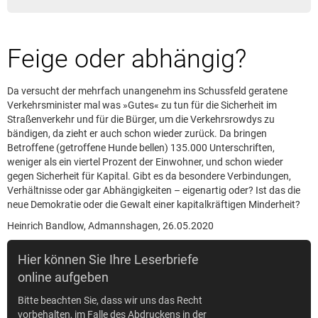
Leserbrief aufgeben
Leserbriefhinweise
Feige oder abhängig?
Leserbriefe lesen
Beilagen online
Da versucht der mehrfach unangenehm ins Schussfeld geratene
Kontakt
Verkehrsminister mal was »Gutes« zu tun für die Sicherheit im
Straßenverkehr und für die Bürger, um die Verkehrsrowdys zu
bändigen, da zieht er auch schon wieder zurück. Da bringen
Betroffene (getroffene Hunde bellen) 135.000 Unterschriften,
weniger als ein viertel Prozent der Einwohner, und schon wieder
gegen Sicherheit für Kapital. Gibt es da besondere Verbindungen,
Verhältnisse oder gar Abhängigkeiten – eigenartig oder? Ist das die
neue Demokratie oder die Gewalt einer kapitalkräftigen Minderheit?
Heinrich Bandlow, Admannshagen, 26.05.2020
Hier können Sie Ihre Leserbriefe
online aufgeben
Bitte beachten Sie, dass wir uns das Recht
vorbehalten, im Falle des Abdruckens in der