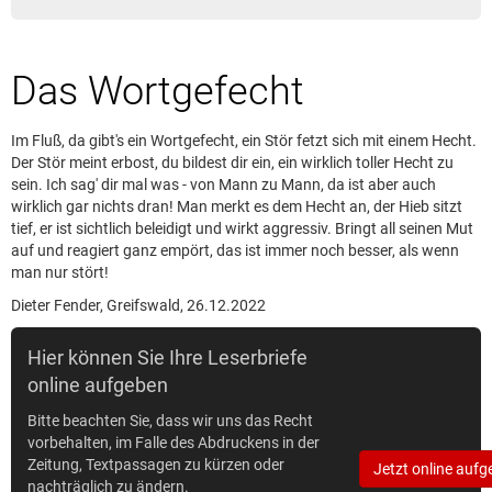
Leserbrief aufgeben
Leserbriefhinweise
Das Wortgefecht
Leserbriefe lesen
Beilagen online
Im Fluß, da gibt's ein Wortgefecht, ein Stör fetzt sich mit einem Hecht.
Kontakt
Der Stör meint erbost, du bildest dir ein, ein wirklich toller Hecht zu
sein. Ich sag' dir mal was - von Mann zu Mann, da ist aber auch
wirklich gar nichts dran! Man merkt es dem Hecht an, der Hieb sitzt
tief, er ist sichtlich beleidigt und wirkt aggressiv. Bringt all seinen Mut
auf und reagiert ganz empört, das ist immer noch besser, als wenn
man nur stört!
Dieter Fender, Greifswald, 26.12.2022
Hier können Sie Ihre Leserbriefe
online aufgeben
Bitte beachten Sie, dass wir uns das Recht
vorbehalten, im Falle des Abdruckens in der
Zeitung, Textpassagen zu kürzen oder
Jetzt online aufg
nachträglich zu ändern.