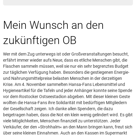
Leserbrief aufgeben
Leserbriefhinweise
Mein Wunsch an den
Leserbriefe lesen
Beilagen online
zukünftigen OB
Kontakt
Wer mit dem Zug unterwegs ist oder Großveranstaltungen besucht,
erfährt immer wieder aufs Neue, dass es etliche Menschen gibt, die
Flaschen sammeln müssen, weil sie nur ein sehr begrenztes Budget
zur täglichen Verfügung haben. Besonders die gestiegenen Energie-
und Nahrungsmittelpreise belasten Menschen in der derzeitigen
Krise. Am 4. November sammelten Hansa-Fans Lebensmittel und
Hygieneartikel für die Tafeln und jeder Anhänger konnte seine Spende
vor dem Rostocker Ostseestadion abgeben. Mit dieser kleinen Geste
wollten die Hansa-Fans ihre Solidarität mit bedürftigen Mitgliedern
der Gesellschaft zeigen. Ich danke allen Spendern, die dazu
beigetragen haben, dass die Not ein klein wenig gelindert wird. Es gibt
viele Möglichkeiten, Menschen finanziell zu unterstützen. Jeder
Verkäufer, der den »Strohhalm« an den Mann bringen kann, freut sich
über seine kleinen Einnahmen. Auch an den Kassen im Supermarkt