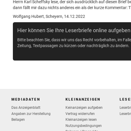
Herrn Karl Scheffsky lese, der sich ausdrücklich auf diesen Brief
dann fällt mir dazu nichts anderes ein als der kurze Kommentar: 
Wolfgang Hubert, Scheyern, 14.12.2022
Hier können Sie Ihre Leserbriefe online aufgeben
Bitte beachten Sie, dass wir uns das Recht vorbehalten, im Fall
Zeitung, Textpassagen zu kürzen oder nachträglich zu ändern.
MEDIADATEN
KLEINANZEIGEN
LESE
Das Anzeigenblatt
Keinanzeigen aufgeben
Leserb
Vertrag widerrufen
Angaben zur Herstellung
Leserbr
Beilagen
Kleinanzeigen lesen
Nutzungsbedingungen