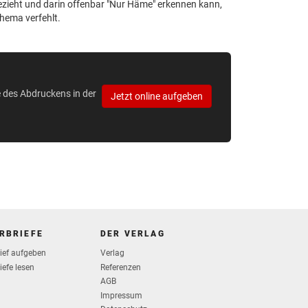
 bezieht und darin offenbar "Nur Häme" erkennen kann,
Thema verfehlt.
e des Abdruckens in der
Jetzt online aufgeben
RBRIEFE
DER VERLAG
rief aufgeben
Verlag
iefe lesen
Referenzen
AGB
Impressum