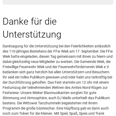
Leserbrief aufgeben
Leserbriefhinweise
Danke für die
Leserbriefe lesen
Beilagen online
Unterstützung
Kontakt
Danksagung für die Unterstützung bei den Feierlichkeiten anlässlich
des 110-jähriges Bestehens der FFw Wiek am 17. September: Die FFw
Wiek hatte eingeladen, diesen Tag gemeinsam mit ihnen zu feiern und
dabei gleichzeitig neue Mitglieder zu werben. Die Gemeinde Wiek, die
Freiwillige Feuerwehr Wiek und der Feuerwehrförderverein Wiek e.V.
bedanken sich ganz herzlich bei allen Unterstützern und Besuchern.
Ihr seid ein tolles Publikum gewesen und/oder habt uns tatkräftig bei
der Durchführung geholfen. Das Fest startete um 12 Uhr mit einem
Festumzug der teilnehmenden Wehren des Amtes Nord-Rügen zur
Festwiese. Unsere Wieker Blasmusikanten sorgten für gute
Stimmung und Atmosphäre, auch DJ Mallo unterhielt das Publikum
bestens. Die Wittower Tanzhummeln begeisterten mit ihrem
Programm die große Gästeschar. Eine Hüpfburg gab es dann auch
noch zum Toben für die Kleinen. Mit Spiel, Spaß, Speis und Trank