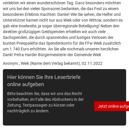
verlebten wir einen wunderschönen Tag. Ganz besonders möchten
wir uns bei den vielen Sponsoren bedanken, die das Fest zu einem
besonderen Erlebnis machten: Danke! Wie Sie sehen, die Helfer und
Unterstützer kamen nicht nur aus Wiek oder von Wittow, sondern es
gab eine inselweite, ja sogar überregionale Beteiligung! Neben den
direkten großzügigen Geldspenden erhielten wir auch viele
Sachspenden, die durch spannendes und lustiges Verlosen der
bunten Preispalette das Spendenkonto für die FFw Wiek zusätzlich
um 1.740 Euro erhöhten. An Sie alle nochmals unseren herzlichen
Dank! Petra Harder Bürgermeisterin der Gemeinde Wiek
Anonym., Wiek (Name dem Verlag bekannt), 02.11.2022
Hier können Sie Ihre Leserbriefe
online aufgeben
Bitte beachten Sie, dass wir uns das Recht
vorbehalten, im Falle des Abdruckens in der
Zeitung, Textpassagen zu kürzen oder
Jetzt online aufg
nachträglich zu ändern.