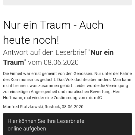
Leserbrief aufgeben
Leserbriefhinweise
Nur ein Traum - Auch
Leserbriefe lesen
Beilagen online
heute noch!
Kontakt
Antwort auf den Leserbrief "
Nur ein
Traum
" vom 08.06.2020
Die Einheit war ernst gemeint von den Genossen. Nur unter der Fahne
des Kommunismus gedacht. Das Volk dachte aber anders. Man kann
nicht trennen, was zusammen gehört. Leider wurde die Vereinigung
zur einseitigen Angelegenheit und moralischen Bewertung. Herr
Hoffmann, mal wieder eine Zustimmung von mir. mfG
Manfred Statzkowski, Rostock, 08.06.2020
Hier können Sie Ihre Leserbriefe
online aufgeben