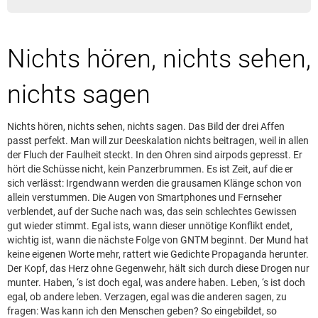
Leserbrief aufgeben
Leserbriefhinweise
Nichts hören, nichts sehen,
Leserbriefe lesen
Beilagen online
nichts sagen
Kontakt
Nichts hören, nichts sehen, nichts sagen. Das Bild der drei Affen
passt perfekt. Man will zur Deeskalation nichts beitragen, weil in allen
der Fluch der Faulheit steckt. In den Ohren sind airpods gepresst. Er
hört die Schüsse nicht, kein Panzerbrummen. Es ist Zeit, auf die er
sich verlässt: Irgendwann werden die grausamen Klänge schon von
allein verstummen. Die Augen von Smartphones und Fernseher
verblendet, auf der Suche nach was, das sein schlechtes Gewissen
gut wieder stimmt. Egal ists, wann dieser unnötige Konflikt endet,
wichtig ist, wann die nächste Folge von GNTM beginnt. Der Mund hat
keine eigenen Worte mehr, rattert wie Gedichte Propaganda herunter.
Der Kopf, das Herz ohne Gegenwehr, hält sich durch diese Drogen nur
munter. Haben, ‘s ist doch egal, was andere haben. Leben, ‘s ist doch
egal, ob andere leben. Verzagen, egal was die anderen sagen, zu
fragen: Was kann ich den Menschen geben? So eingebildet, so