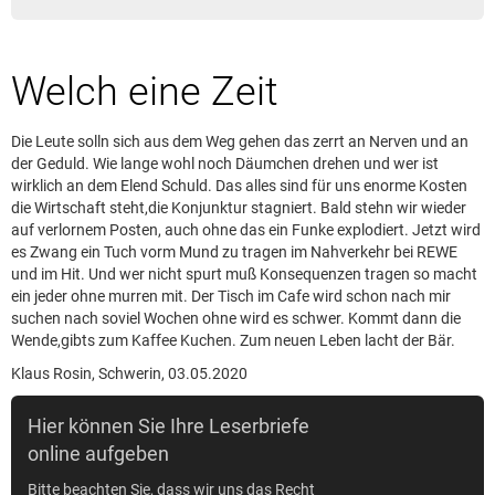
Leserbrief aufgeben
Leserbriefhinweise
Welch eine Zeit
Leserbriefe lesen
Beilagen online
Die Leute solln sich aus dem Weg gehen das zerrt an Nerven und an
Kontakt
der Geduld. Wie lange wohl noch Däumchen drehen und wer ist
wirklich an dem Elend Schuld. Das alles sind für uns enorme Kosten
die Wirtschaft steht,die Konjunktur stagniert. Bald stehn wir wieder
auf verlornem Posten, auch ohne das ein Funke explodiert. Jetzt wird
es Zwang ein Tuch vorm Mund zu tragen im Nahverkehr bei REWE
und im Hit. Und wer nicht spurt muß Konsequenzen tragen so macht
ein jeder ohne murren mit. Der Tisch im Cafe wird schon nach mir
suchen nach soviel Wochen ohne wird es schwer. Kommt dann die
Wende,gibts zum Kaffee Kuchen. Zum neuen Leben lacht der Bär.
Klaus Rosin, Schwerin, 03.05.2020
Hier können Sie Ihre Leserbriefe
online aufgeben
Bitte beachten Sie, dass wir uns das Recht