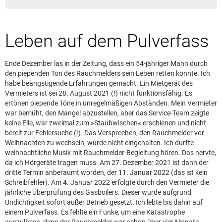
Leserbrief aufgeben
Leserbriefhinweise
Leben auf dem Pulverfass
Leserbriefe lesen
Beilagen online
Ende Dezember las in der Zeitung, dass ein 54-jähriger Mann durch
Kontakt
den piependen Ton des Rauchmelders sein Leben retten konnte. Ich
habe beängstigende Erfahrungen gemacht. Ein Mietgerät des
Vermieters ist sei 28. August 2021 (!) nicht funktionsfähig. Es
ertönen piepende Töne in unregelmäßigen Abständen. Mein Vermieter
war bemüht, den Mangel abzustellen, aber das Service-Team zeigte
keine Eile, war zweimal zum »Staubwischen« erschienen und nicht
bereit zur Fehlersuche (!). Das Versprechen, den Rauchmelder vor
Weihnachten zu wechseln, wurde nicht eingehalten. Ich durfte
weihnachtliche Musik mit Rauchmelder-Begleitung hören. Das nervte,
da ich Hörgeräte tragen muss. Am 27. Dezember 2021 ist dann der
dritte Termin anberaumt worden, der 11. Januar 2022 (das ist kein
Schreibfehler). Am 4. Januar 2022 erfolgte durch den Vermieter die
jährliche Überprüfung des Gasboilers. Dieser wurde aufgrund
Undichtigkeit sofort außer Betrieb gesetzt. Ich lebte bis dahin auf
einem Pulverfass. Es fehlte ein Funke, um eine Katastrophe