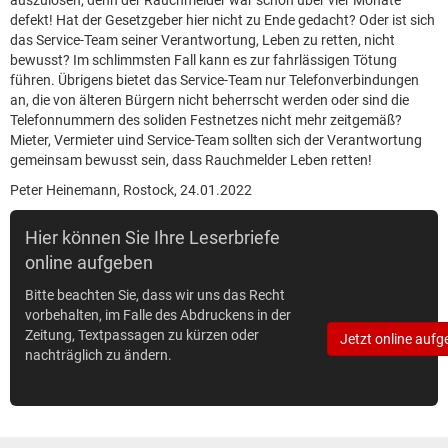
auszulösen, denn der Rauchmelder war schon über vier Monate
defekt! Hat der Gesetzgeber hier nicht zu Ende gedacht? Oder ist sich
das Service-Team seiner Verantwortung, Leben zu retten, nicht
bewusst? Im schlimmsten Fall kann es zur fahrlässigen Tötung
führen. Übrigens bietet das Service-Team nur Telefonverbindungen
an, die von älteren Bürgern nicht beherrscht werden oder sind die
Telefonnummern des soliden Festnetzes nicht mehr zeitgemäß?
Mieter, Vermieter uind Service-Team sollten sich der Verantwortung
gemeinsam bewusst sein, dass Rauchmelder Leben retten!
Peter Heinemann, Rostock, 24.01.2022
Hier können Sie Ihre Leserbriefe
online aufgeben
Bitte beachten Sie, dass wir uns das Recht
vorbehalten, im Falle des Abdruckens in der
Zeitung, Textpassagen zu kürzen oder
Jetzt online aufg
nachträglich zu ändern.