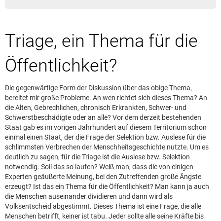
Leserbrief aufgeben
Leserbriefhinweise
Triage, ein Thema für die
Leserbriefe lesen
Beilagen online
Öffentlichkeit?
Kontakt
Die gegenwärtige Form der Diskussion über das obige Thema,
bereitet mir große Probleme. An wen richtet sich dieses Thema? An
die Alten, Gebrechlichen, chronisch Erkrankten, Schwer- und
Schwerstbeschädigte oder an alle? Vor dem derzeit bestehenden
Staat gab es im vorigen Jahrhundert auf diesem Territorium schon
einmal einen Staat, der die Frage der Selektion bzw. Auslese für die
schlimmsten Verbrechen der Menschheitsgeschichte nutzte. Um es
deutlich zu sagen, für die Triage ist die Auslese bzw. Selektion
notwendig. Soll das so laufen? Weiß man, dass die von einigen
Experten geäußerte Meinung, bei den Zutreffenden große Ängste
erzeugt? Ist das ein Thema für die Öffentlichkeit? Man kann ja auch
die Menschen auseinander dividieren und dann wird als
Volksentscheid abgestimmt. Dieses Thema ist eine Frage, die alle
Menschen betrifft, keiner ist tabu. Jeder sollte alle seine Kräfte bis