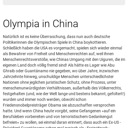
Leserbrief aufgeben
Leserbriefhinweise
Olympia in China
Leserbriefe lesen
Beilagen online
Natürlich ist es keine Überraschung, dass nun auch deutsche
Kontakt
Politikerinnen die Olympischen Spiele in China boykottieren.
Schließlich haben die USA es vorgemacht, spielen sich wieder einmal
als Bewahrer von Freiheit und Menschenrechten auf, weil ihnen
Menschenrechtsverstöße, wie Chinas Umgang mit den Uiguren, die im
eigenen Land doch völlig fremd sind! Als hätte es Lager wie Abu
Ghraib oder Guantánamo nie gegeben, wo über Jahre, inzwischen
Jahrzehnte hinweg, unschuldige Menschen unterschiedlichster
Nationen ohne jeglichen juristischen Schutz, ohne Prozess, unter
menschenunwürdigsten Verhältnissen, außerhalb des Völkerrechts,
festgehalten (und, wie der Welt lange und bestens bekannt, gefoltert!)
wurden und immer noch werden, obwohl schon
Friedensnobelpreisträger Obama sie abzuschaffen versprochen
hatte. Und wenn China heute vorgibt, seine Gefangenen »auf ein
Berufsleben vorbereiten und von terroristischem Gedankengut
befreien« zu wollen, sei einmal daran erinnert, dass auch ein Ex-US -