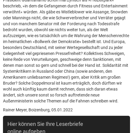
Präsident Guantánamo schon mal zynisch als »Freizeitpark«
beschrieb, »in dem die Gefangenen durch Fitness und Entertainment
verwöhnt« würden. Als gäbe es Wistleblower wie Assange, Snowden
oder Mannings nicht, die wie Schwerverbrecher und Verräter gejagt
und von manchem Senator mit der Forderung nach Todesstrafe
bedroht wurden, obwohl sie nichts weiter tun, als der Welt
aufzuzeigen, wie es tatsächlich um die Wahrung der Menschenrechte
im heimatlichen »Bollwerk der Demokratie« bestellt ist. Und Europa,
besonders Deutschland, mit seiner Wertegesellschaft und zu jeder
Gelegenheit viel gepriesenen Pressefreiheit? Kollektives Schweigen,
keine Rede von Verurteilungen, geschweige denn Sanktionen, mit
denen man sonst so gern und schnell bei der Hand ist. Solidarität mit
Systemkritikern in Russland oder China (sowie anderen, den
Amerikanern unliebsamen Regimes!) gern, aber Kritik am großen
Bruder? Solche Doppelmoral ist kaum erträglich, doch dürften wir
wohl auch künftig kaum damit rechnen, dass sich daran etwas
ändert, sich unsere sonst so forsch auftretende neue
Außenministerin solche Themen auf die Fahnen schreiben wird.
Rainer Meyer, Boizenburg, 05.01.2022
Hier können Sie Ihre Leserbriefe
online aufgeben