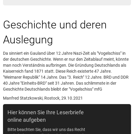
Leserbrief aufgeben
Leserbriefhinweise
Geschichte und deren
Leserbriefe lesen
Beilagen online
Auslegung
Kontakt
Da sinniert ein Gauland über 12 Jahre Nazi-Zeit als "Vogelschiss" in
der deutschen Geschichte. Wenn er nur den Zeitablauf meint, könnte
man noch Verständnis aufbringen. Die Gründung Deutschlands als
Kaiserreich fand 1871 statt. Diese Reich existerte 47 Jahre.
"Weimarer Republik" 14 Jahre. Das "3. Reich" 12 Jahre. BRD und DDR
40 Jahre "Einheits-BRD" seit 31 Jahren. Das schlimmste in der
Geschichte Deutschlands bleibt der "Vogelschiss" mfG
Manfred Statzkowski, Rostock, 29.10.2021
Hier können Sie Ihre Leserbriefe
online aufgeben
Bitte beachten Sie, dass wir uns das Recht