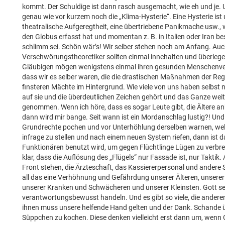
kommt. Der Schuldige ist dann rasch ausgemacht, wie eh und je. 
genau wie vor kurzem noch die „Klima-Hysterie“. Eine Hysterie is
theatralische Aufgeregtheit, eine übertriebene Panikmache usw., w
den Globus erfasst hat und momentan z. B. in Italien oder Iran bes
schlimm sei. Schön wär’s! Wir selber stehen noch am Anfang. Auc
Verschwörungstheoretiker sollten einmal innehalten und überleg
Gläubigen mögen wenigstens einmal ihren gesunden Menschenvers
dass wir es selber waren, die die drastischen Maßnahmen der Reg
finsteren Mächte im Hintergrund. Wie viele von uns haben selbst 
auf sie und die überdeutlichen Zeichen gehört und das Ganze weite
genommen. Wenn ich höre, dass es sogar Leute gibt, die Ältere an
dann wird mir bange. Seit wann ist ein Mordanschlag lustig?! Und 
Grundrechte pochen und vor Unterhöhlung derselben warnen, we
infrage zu stellen und nach einem neuen System riefen, dann ist d
Funktionären benutzt wird, um gegen Flüchtlinge Lügen zu verbre
klar, dass die Auflösung des „Flügels“ nur Fassade ist, nur Taktik. A
Front stehen, die Ärzteschaft, das Kassiererpersonal und andere S
all das eine Verhöhnung und Gefährdung unserer Älteren, unserer
unserer Kranken und Schwächeren und unserer Kleinsten. Gott sei 
verantwortungsbewusst handeln. Und es gibt so viele, die anderen 
ihnen muss unsere helfende Hand gelten und der Dank. Schande üb
Süppchen zu kochen. Diese denken vielleicht erst dann um, wenn C