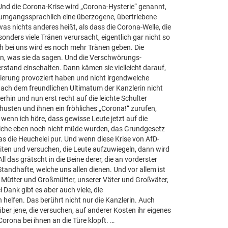
Und die Corona-Krise wird „Corona-Hysterie“ genannt,
t umgangssprachlich eine überzogene, übertriebene
as nichts anderes heißt, als dass die Corona-Welle, die
onders viele Tränen verursacht, eigentlich gar nicht so
h bei uns wird es noch mehr Tränen geben. Die
en, was sie da sagen. Und die Verschwörungs-
tand einschalten. Dann kämen sie vielleicht darauf,
ierung provoziert haben und nicht irgendwelche
nach dem freundlichen Ultimatum der Kanzlerin nicht
rhin und nun erst recht auf die leichte Schulter
husten und ihnen ein fröhliches „Corona!“ zurufen,
wenn ich höre, dass gewisse Leute jetzt auf die
lche eben noch nicht müde wurden, das Grundgesetz
as die Heuchelei pur. Und wenn diese Krise von AfD-
iten und versuchen, die Leute aufzuwiegeln, dann wird
ll das grätscht in die Beine derer, die an vorderster
tandhafte, welche uns allen dienen. Und vor allem ist
 Mütter und Großmütter, unserer Väter und Großväter,
Dank gibt es aber auch viele, die
helfen. Das berührt nicht nur die Kanzlerin. Auch
er jene, die versuchen, auf anderer Kosten ihr eigenes
orona bei ihnen an die Türe klopft. …