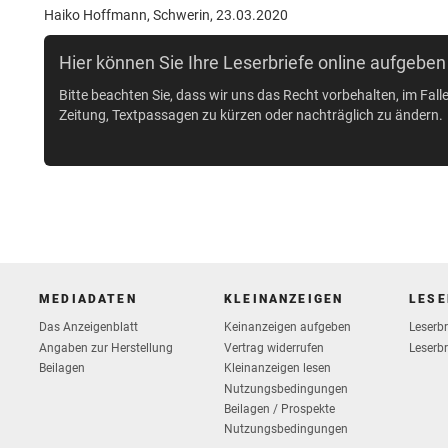
Haiko Hoffmann, Schwerin, 23.03.2020
Hier können Sie Ihre Leserbriefe online aufgeben
Bitte beachten Sie, dass wir uns das Recht vorbehalten, im Fall
Zeitung, Textpassagen zu kürzen oder nachträglich zu ändern.
MEDIADATEN
KLEINANZEIGEN
LESE
Das Anzeigenblatt
Keinanzeigen aufgeben
Leserb
Vertrag widerrufen
Angaben zur Herstellung
Leserbr
Beilagen
Kleinanzeigen lesen
Nutzungsbedingungen
Beilagen / Prospekte
Nutzungsbedingungen