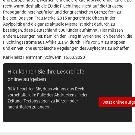
und Europa hätten, weil schlicht und ergreifend Asylgründe fehlen. Zu
recht warnt deshalb die EU die Flüchtlinge, nicht auf die türkische
Propaganda hereinzufallen und der griechischen Grenze fern zu
bleiben. Das von Frau Merkel 2015 angerichtete Chaos in der
Asylpolitik und die ganze aktuelle Misere ist nicht dadurch zu
beseitigen, dass Deutschland 500 Kinder aufnimmt. Hier müssen
andere Lösungen her, nämlich den Krieg in Syrien endlich beenden, die
Flüchtlingsströme aus Afrika u.s.w. durch Hilfe vor Ort zu stoppen
und einheitliche europäische Regelungen des Asylrechts zu schaffen.
Karl-Heinz Fehrmann, Schwerin, 16.03.2020
Hier können Sie Ihre Leserbriefe
online aufgeben
Bitte beachten Sie, dass wir uns das Recht
vorbehalten, im Falle des Abdruckens in der
Zeitung, Textpassagen zu kürzen oder
Jetzt online aufg
nachträglich zu ändern.