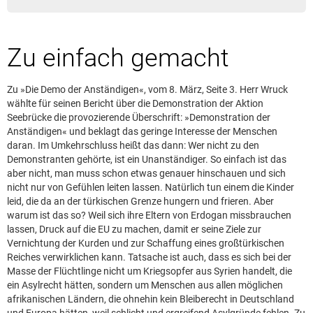
Leserbrief aufgeben
Leserbriefhinweise
Zu einfach gemacht
Leserbriefe lesen
Beilagen online
Zu »Die Demo der Anständigen«, vom 8. März, Seite 3. Herr Wruck
Kontakt
wählte für seinen Bericht über die Demonstration der Aktion
Seebrücke die provozierende Überschrift: »Demonstration der
Anständigen« und beklagt das geringe Interesse der Menschen
daran. Im Umkehrschluss heißt das dann: Wer nicht zu den
Demonstranten gehörte, ist ein Unanständiger. So einfach ist das
aber nicht, man muss schon etwas genauer hinschauen und sich
nicht nur von Gefühlen leiten lassen. Natürlich tun einem die Kinder
leid, die da an der türkischen Grenze hungern und frieren. Aber
warum ist das so? Weil sich ihre Eltern von Erdogan missbrauchen
lassen, Druck auf die EU zu machen, damit er seine Ziele zur
Vernichtung der Kurden und zur Schaffung eines großtürkischen
Reiches verwirklichen kann. Tatsache ist auch, dass es sich bei der
Masse der Flüchtlinge nicht um Kriegsopfer aus Syrien handelt, die
ein Asylrecht hätten, sondern um Menschen aus allen möglichen
afrikanischen Ländern, die ohnehin kein Bleiberecht in Deutschland