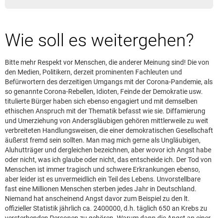
Leserbrief aufgeben
Leserbriefhinweise
Wie soll es weitergehen?
Leserbriefe lesen
Beilagen online
Bitte mehr Respekt vor Menschen, die anderer Meinung sind! Die von
Kontakt
den Medien, Politikern, derzeit prominenten Fachleuten und
Befürwortern des derzeitigen Umgangs mit der Corona-Pandemie, als
so genannte Corona-Rebellen, Idioten, Feinde der Demokratie usw.
titulierte Bürger haben sich ebenso engagiert und mit demselben
ethischen Anspruch mit der Thematik befasst wie sie. Diffamierung
und Umerziehung von Andersgläubigen gehören mittlerweile zu weit
verbreiteten Handlungsweisen, die einer demokratischen Gesellschaft
äußerst fremd sein sollten. Man mag mich gerne als Ungläubigen,
Aluhutträger und dergleichen bezeichnen, aber wovor ich Angst habe
oder nicht, was ich glaube oder nicht, das entscheide ich. Der Tod von
Menschen ist immer tragisch und schwere Erkrankungen ebenso,
aber leider ist es unvermeidlich ein Teil des Lebens. Unvorstellbare
fast eine Millionen Menschen sterben jedes Jahr in Deutschland.
Niemand hat anscheinend Angst davor zum Beispiel zu den lt.
offizieller Statistik jährlich ca. 2400000, d.h. täglich 650 an Krebs zu