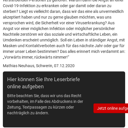
versterbenden Personen zu gehören. Warum dann die Angst an einer
Covid-19-Infektion zu erkranken oder gar damit oder daran zu
sterben? Liegt es vielleicht daran, dass wir das eine als unvermeidlich
akzeptiert haben und nur zu gerne glauben möchten, was uns
versprochen wird, die Sicherheit vor einer Viruserkrankung? Aus
Angst vor einer möglichen Infektion oder möglicher persönlicher
Nachteile zerstören wir das soziale und wirtschaftliche Leben, ein
Umdenken erscheint unmöglich. Soll ein Leben in ständiger Angst, mit
Masken und Kontaktverboten auch für das nächste Jahr oder gar für
immer unser Leben bestimmen? Das alles erinnert mich verdammt an:
„Vorwärts immer, rückwärts nimmer!“
Mathias Neuhaus, Schwerin, 07.12.2020
Hier können Sie Ihre Leserbriefe
online aufgeben
Bitte beachten Sie, dass wir uns das Recht
vorbehalten, im Falle des Abdruckens in der
Zeitung, Textpassagen zu kürzen oder
Jetzt online aufg
nachträglich zu ändern.