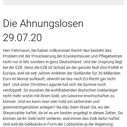
Leserbrief aufgeben
Leserbriefhinweise
Die Ahnungslosen
Leserbriefe lesen
Beilagen online
29.07.20
Kontakt
Herr Fehrmann, Sie haben vollkommen Recht! Nur besteht das
Problem mit der Privatisierung der Krankenhäuser und Pflegeheimen
nicht nur in MV, sondern in ganz Deutschland. Und der Ursprung liegt
bei der EZB. Denn die EZB ist Schuld an der ganzen Null-Zinz-Politik in
Europa, weil sie seit Jahren Anleihen der Südländer für 30 Milliarden
Euro im Monat aufkauft, obwohl sie das nach EU-Recht gar nicht
darf. Und unter Christine Lagarde hat sich die Summe noch
verdoppelt. So wussten die wohlhabenden deutschen Geldanleger
nicht mehr wohin mit ihrem Geld, um Gewinne erwirtschaften zu
können. Und wo kann man sein Geld am sichersten und
gewinnbringendsten anlegen? Na klar, beim Staat! Da, wo der
Steuerzahler haftet, da ist es am besten angelegt in diesen Zeiten. Da
können sie ihr Geld nicht verlieren, weil immer das Volk dafür haftet.
Und weil die Geldsäcke in Form der Lobbyisten ja der Regierung