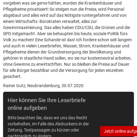
vorgeben was sie gerne hätten, wurden die Krankenhäuser und
Pflegeheime privatisiert! So steigen nun die Preise, wird Personal
abgebaut und alles wird auf das Nötigste runtergefahren und von
einem Wirtschafts- Bürokraten verwaltet, alles zur
Gewinnmaximierung. Das alles haben CDU/CSU, die Grünen und die
SPD mitgemacht. Aber sie behaupten bis heute, soziale Politik fürs
Volk zu machen! Eine Schande ist das! Ich fordere schon seit langem
und auch in vielen Leserbriefen, Wasser, Strom, Krankenhäuser und
Pflegeheime dienen der Grundversorgung der Bevölkerung und
gehören in staatliche Hand sollen, wo sie nur kostenneutral arbeiten,
ohne Gewinne zu erwirtschften. Nur so bleiben die Preise auf Dauer
für alle Bürger bezahlbar und die Versorgung für jeden einzelnen
gesichert.
Rainer Gutz, Neubrandenburg, 30.07.2020
Hier können Sie Ihre Leserbriefe
online aufgeben
Bitte beachten Sie, dass wir uns das Recht
vorbehalten, im Falle des Abdruckens in der
Zeitung, Textpassagen zu kürzen oder
Jetzt online aufg
nachträglich zu ändern.