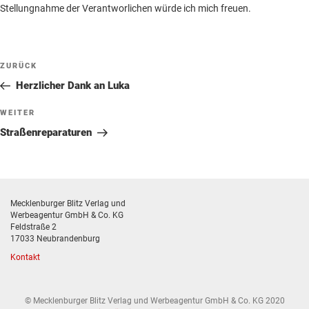
Beilagen online
Stellungnahme der Verantworlichen würde ich mich freuen.
Kontakt
Un
anz
Beitragsnavigation
Vorheriger
ZURÜCK
Beitrag
Herzlicher Dank an Luka
Nächster
WEITER
Beitrag
Straßenreparaturen
Mecklenburger Blitz Verlag und
Werbeagentur GmbH & Co. KG
Feldstraße 2
17033 Neubrandenburg
Kontakt
© Mecklenburger Blitz Verlag und Werbeagentur GmbH & Co. KG 2020