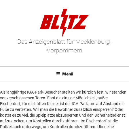
Zum
Inhalt
springen
Das Anzeigenblatt für Mecklenburg-
Vorpommern
Menü
Mediadaten
Un
Als langjährige IGA-Park-Besucher stellten wir kürzlich fest, wir standen
anz
E-Paper
Un
vor verschlossenen Toren. Fast die einzige Möglichkeit, außer
Fischerdorf, für die Lütten Kleiner ist der IGA-Park, um auf Abstand die
anz
Kleinanzeigen
Un
Füße zu vertreten. Will man die Bewohner zusätzlich einsperren? Oder
kostet es zu viel, die Spielplätze abzusperren und den Sicherheitsdienst
anz
Leserbriefe
Un
aufzustocken, um Kontrollen durchzuführen. Im Fischerdorf ist die
anz
Polizei auch unterwegs, um Kontrollen durchzuführen. Über eine