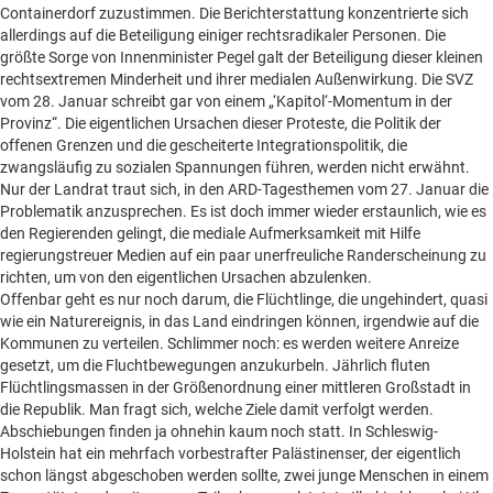
Beilagen online
Containerdorf zuzustimmen. Die Berichterstattung konzentrierte sich
allerdings auf die Beteiligung einiger rechtsradikaler Personen. Die
Kontakt
Un
größte Sorge von Innenminister Pegel galt der Beteiligung dieser kleinen
anz
rechtsextremen Minderheit und ihrer medialen Außenwirkung. Die SVZ
vom 28. Januar schreibt gar von einem „‘Kapitol‘-Momentum in der
Provinz“. Die eigentlichen Ursachen dieser Proteste, die Politik der
offenen Grenzen und die gescheiterte Integrationspolitik, die
zwangsläufig zu sozialen Spannungen führen, werden nicht erwähnt.
Nur der Landrat traut sich, in den ARD-Tagesthemen vom 27. Januar die
Problematik anzusprechen. Es ist doch immer wieder erstaunlich, wie es
den Regierenden gelingt, die mediale Aufmerksamkeit mit Hilfe
regierungstreuer Medien auf ein paar unerfreuliche Randerscheinung zu
richten, um von den eigentlichen Ursachen abzulenken.
Offenbar geht es nur noch darum, die Flüchtlinge, die ungehindert, quasi
wie ein Naturereignis, in das Land eindringen können, irgendwie auf die
Kommunen zu verteilen. Schlimmer noch: es werden weitere Anreize
gesetzt, um die Fluchtbewegungen anzukurbeln. Jährlich fluten
Flüchtlingsmassen in der Größenordnung einer mittleren Großstadt in
die Republik. Man fragt sich, welche Ziele damit verfolgt werden.
Abschiebungen finden ja ohnehin kaum noch statt. In Schleswig-
Holstein hat ein mehrfach vorbestrafter Palästinenser, der eigentlich
schon längst abgeschoben werden sollte, zwei junge Menschen in einem