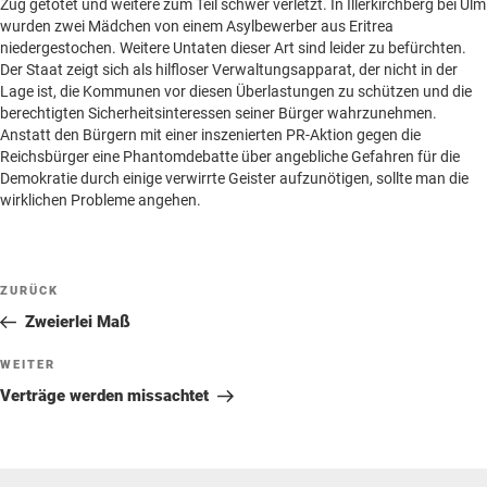
Zug getötet und weitere zum Teil schwer verletzt. In Illerkirchberg bei Ulm
wurden zwei Mädchen von einem Asylbewerber aus Eritrea
niedergestochen. Weitere Untaten dieser Art sind leider zu befürchten.
Der Staat zeigt sich als hilfloser Verwaltungsapparat, der nicht in der
Lage ist, die Kommunen vor diesen Überlastungen zu schützen und die
berechtigten Sicherheitsinteressen seiner Bürger wahrzunehmen.
Anstatt den Bürgern mit einer inszenierten PR-Aktion gegen die
Reichsbürger eine Phantomdebatte über angebliche Gefahren für die
Demokratie durch einige verwirrte Geister aufzunötigen, sollte man die
wirklichen Probleme angehen.
Beitragsnavigation
Vorheriger
ZURÜCK
Beitrag
Zweierlei Maß
Nächster
WEITER
Beitrag
Verträge werden missachtet