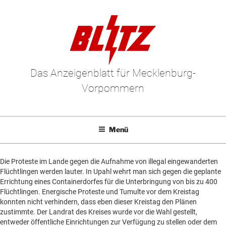
Zum
Inhalt
springen
Das Anzeigenblatt für Mecklenburg-
Vorpommern
Menü
Mediadaten
Un
Die Proteste im Lande gegen die Aufnahme von illegal eingewanderten
anz
E-Paper
Un
Flüchtlingen werden lauter. In Upahl wehrt man sich gegen die geplante
Errichtung eines Containerdorfes für die Unterbringung von bis zu 400
anz
Kleinanzeigen
Un
Flüchtlingen. Energische Proteste und Tumulte vor dem Kreistag
konnten nicht verhindern, dass eben dieser Kreistag den Plänen
anz
Leserbriefe
Un
zustimmte. Der Landrat des Kreises wurde vor die Wahl gestellt,
anz
entweder öffentliche Einrichtungen zur Verfügung zu stellen oder dem