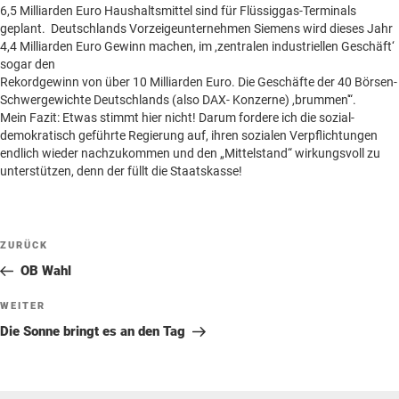
Beilagen online
6,5 Milliarden Euro Haushaltsmittel sind für Flüssiggas-Terminals
geplant. Deutschlands Vorzeigeunternehmen Siemens wird dieses Jahr
Kontakt
Un
4,4 Milliarden Euro Gewinn machen, im ,zentralen industriellen Geschäft‘
anz
sogar den
Rekordgewinn von über 10 Milliarden Euro. Die Geschäfte der 40 Börsen-
Schwergewichte Deutschlands (also DAX- Konzerne) ,brummen'“.
Mein Fazit: Etwas stimmt hier nicht! Darum fordere ich die sozial-
demokratisch geführte Regierung auf, ihren sozialen Verpflichtungen
endlich wieder nachzukommen und den „Mittelstand“ wirkungsvoll zu
unterstützen, denn der füllt die Staatskasse!
Beitragsnavigation
Vorheriger
ZURÜCK
Beitrag
OB Wahl
Nächster
WEITER
Beitrag
Die Sonne bringt es an den Tag