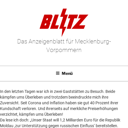
Zum
Inhalt
springen
Das Anzeigenblatt für Mecklenburg-
Vorpommern
Menü
Mediadaten
Un
In den letzten Tagen war ich in zwei Gaststätten zu Besuch. Beide
anz
E-Paper
Un
kämpfen ums Überleben und trotzdem beeindruckte mich ihre
Zuversicht. Seit Corona und Inflation haben sie gut 40 Prozent ihrer
anz
Kleinanzeigen
Un
Kundschaft verloren. Und ihrerseits auf merkliche Preiserhöhungen
verzichtet, kämpfen ums Überleben!
anz
Leserbriefe
Un
Da lese ich doch: „Unser Staat will 1,2 Milliarden Euro für die Republik
anz
Moldau ,zur Unterstützung gegen russischen Einfluss‘ bereitstellen.