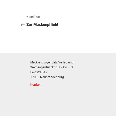
Beitragsnavigation
Vorheriger
ZURÜCK
Beitrag
Zur Maskenpflicht
Mecklenburger Blitz Verlag und
Werbeagentur GmbH & Co. KG
Feldstraße 2
17033 Neubrandenburg
Kontakt