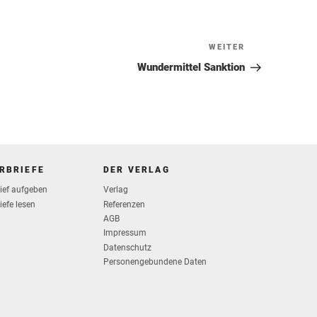
WEITER
Nächster
Beitrag
Wundermittel Sanktion
RBRIEFE
DER VERLAG
rief aufgeben
Verlag
iefe lesen
Referenzen
AGB
Impressum
Datenschutz
Personengebundene Daten