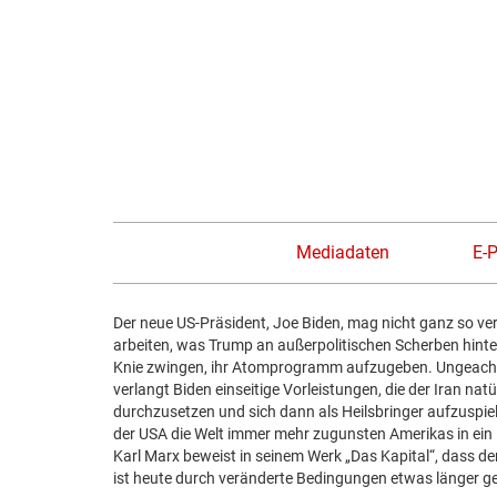
Zum
Inhalt
springen
Mediadaten
E-
Der neue US-Präsident, Joe Biden, mag nicht ganz so ver
arbeiten, was Trump an außerpolitischen Scherben hinter
Knie zwingen, ihr Atomprogramm aufzugeben. Ungeachtet
verlangt Biden einseitige Vorleistungen, die der Iran nat
durchzusetzen und sich dann als Heilsbringer aufzuspiel
der USA die Welt immer mehr zugunsten Amerikas in ein
Karl Marx beweist in seinem Werk „Das Kapital“, dass de
ist heute durch veränderte Bedingungen etwas länger ge