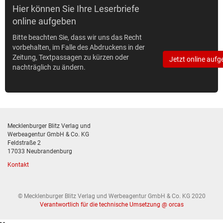
Hier können Sie Ihre Leserbriefe
online aufgeben
Bitte beachten Sie, dass wir uns das Recht
vorbehalten, im Falle des Abdruckens in der
Zeitung, Textpassagen zu kürzen oder
Jetzt online aufg
nachträglich zu ändern.
Mecklenburger Blitz Verlag und
Werbeagentur GmbH & Co. KG
Feldstraße 2
17033 Neubrandenburg
Kontakt
© Mecklenburger Blitz Verlag und Werbeagentur GmbH & Co. KG 2020
Verantwortlich für die technische Umsetzung @ orcas