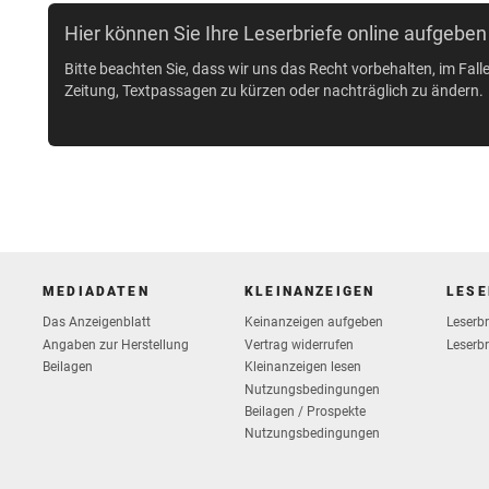
Hier können Sie Ihre Leserbriefe online aufgeben
Bitte beachten Sie, dass wir uns das Recht vorbehalten, im Fall
Zeitung, Textpassagen zu kürzen oder nachträglich zu ändern.
MEDIADATEN
KLEINANZEIGEN
LESE
Das Anzeigenblatt
Keinanzeigen aufgeben
Leserb
Vertrag widerrufen
Angaben zur Herstellung
Leserbr
Beilagen
Kleinanzeigen lesen
Nutzungsbedingungen
Beilagen / Prospekte
Nutzungsbedingungen