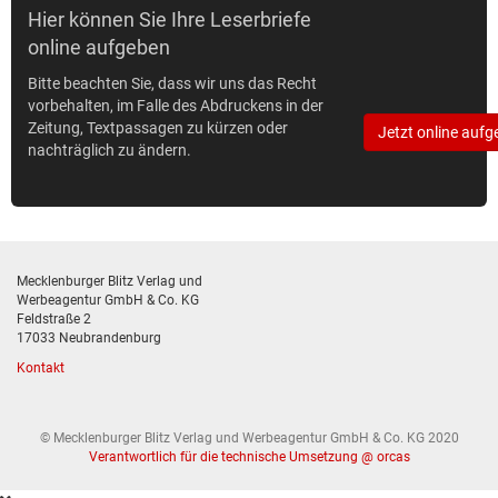
Hier können Sie Ihre Leserbriefe
online aufgeben
Bitte beachten Sie, dass wir uns das Recht
vorbehalten, im Falle des Abdruckens in der
Zeitung, Textpassagen zu kürzen oder
Jetzt online aufg
nachträglich zu ändern.
Mecklenburger Blitz Verlag und
Werbeagentur GmbH & Co. KG
Feldstraße 2
17033 Neubrandenburg
Kontakt
© Mecklenburger Blitz Verlag und Werbeagentur GmbH & Co. KG 2020
Verantwortlich für die technische Umsetzung @ orcas