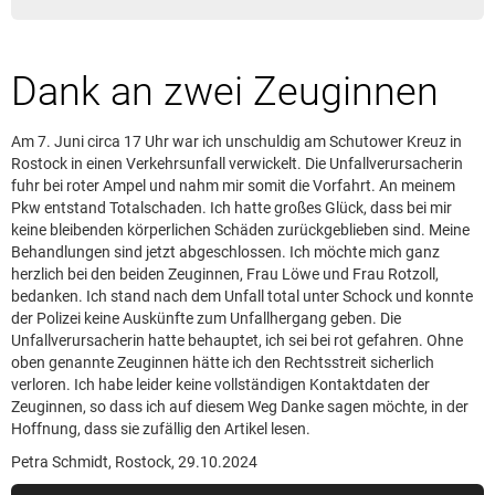
Leserbrief aufgeben
Leserbriefhinweise
Dank an zwei Zeuginnen
Leserbriefe lesen
Beilagen online
Am 7. Juni circa 17 Uhr war ich unschuldig am Schutower Kreuz in
Kontakt
Rostock in einen Verkehrsunfall verwickelt. Die Unfallverursacherin
fuhr bei roter Ampel und nahm mir somit die Vorfahrt. An meinem
Pkw entstand Totalschaden. Ich hatte großes Glück, dass bei mir
keine bleibenden körperlichen Schäden zurückgeblieben sind. Meine
Behandlungen sind jetzt abgeschlossen. Ich möchte mich ganz
herzlich bei den beiden Zeuginnen, Frau Löwe und Frau Rotzoll,
bedanken. Ich stand nach dem Unfall total unter Schock und konnte
der Polizei keine Auskünfte zum Unfallhergang geben. Die
Unfallverursacherin hatte behauptet, ich sei bei rot gefahren. Ohne
oben genannte Zeuginnen hätte ich den Rechtsstreit sicherlich
verloren. Ich habe leider keine vollständigen Kontaktdaten der
Zeuginnen, so dass ich auf diesem Weg Danke sagen möchte, in der
Hoffnung, dass sie zufällig den Artikel lesen.
Petra Schmidt, Rostock, 29.10.2024