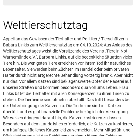
Leserbrief aufgeben
Leserbriefhinweise
Welttierschutztag
Leserbriefe lesen
Beilagen online
Appell an das Gewissen der Tierhalter und Politiker / Tierschützerin
Kontakt
Babara Linkis zum Welttierschutztag am 04.10.2024: Aus Anlass des
Welttierschutztages weist die Vorsitzende des Vereins „Tiere in Not
Warnemünde e.V.“, Barbara Linkis, auf die bedenkliche Situation vieler
Tiere hin. Die wenigsten Tiere erreichten vor ihrem Tod ihr natürliches
Lebensalter. Sie werden beim Züchter, im Handel oder beim privaten
Halter durch nicht artgerechte Behandlung vorzeitig krank. Aber nicht
nur das: Vor allem Katzen sind beklagenswerte Opfer der Raserei auf
unseren Straßen und kommen besonders qualvoll ums Leben. Frau
Linkis bittet die Tierhalter mit allen Konsequenzen zu ihren Tieren zu
stehen. Die Tierheime sind ohnehin überfüllt. Das trifft besonders bei
der Unterbringung der Katzen zu. Die Tierheime sind mit Katzen
überfüllt und es gibt finanzielle Probleme bezüglich der Versorgung.
Wir weisen dringend darauf hin, die Katzen kastrieren zu lassen.
Besonders auf dem Lande ist es erforderlich, die Katzen zu kastrieren,
um häufiges, tägliches Katzenleid zu vermeiden. Mehr Mitgefühl und