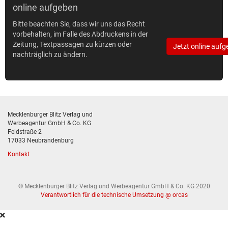
online aufgeben
Bitte beachten Sie, dass wir uns das Recht
vorbehalten, im Falle des Abdruckens in der
Zeitung, Textpassagen zu kürzen oder
Jetzt online aufg
nachträglich zu ändern.
Mecklenburger Blitz Verlag und
Werbeagentur GmbH & Co. KG
Feldstraße 2
17033 Neubrandenburg
Kontakt
© Mecklenburger Blitz Verlag und Werbeagentur GmbH & Co. KG 2020
Verantwortlich für die technische Umsetzung @ orcas