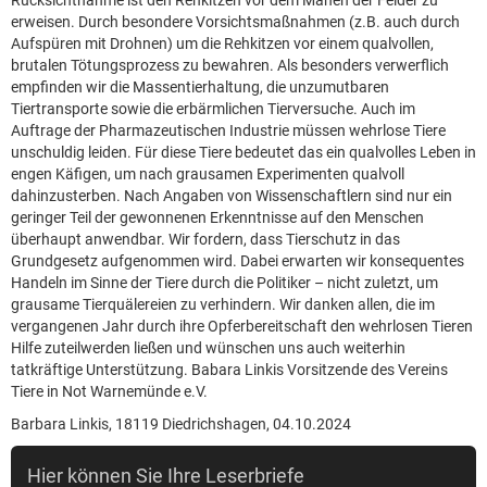
Rücksichtnahme ist den Rehkitzen vor dem Mähen der Felder zu
erweisen. Durch besondere Vorsichtsmaßnahmen (z.B. auch durch
Aufspüren mit Drohnen) um die Rehkitzen vor einem qualvollen,
brutalen Tötungsprozess zu bewahren. Als besonders verwerflich
empfinden wir die Massentierhaltung, die unzumutbaren
Tiertransporte sowie die erbärmlichen Tierversuche. Auch im
Auftrage der Pharmazeutischen Industrie müssen wehrlose Tiere
unschuldig leiden. Für diese Tiere bedeutet das ein qualvolles Leben in
engen Käfigen, um nach grausamen Experimenten qualvoll
dahinzusterben. Nach Angaben von Wissenschaftlern sind nur ein
geringer Teil der gewonnenen Erkenntnisse auf den Menschen
überhaupt anwendbar. Wir fordern, dass Tierschutz in das
Grundgesetz aufgenommen wird. Dabei erwarten wir konsequentes
Handeln im Sinne der Tiere durch die Politiker – nicht zuletzt, um
grausame Tierquälereien zu verhindern. Wir danken allen, die im
vergangenen Jahr durch ihre Opferbereitschaft den wehrlosen Tieren
Hilfe zuteilwerden ließen und wünschen uns auch weiterhin
tatkräftige Unterstützung. Babara Linkis Vorsitzende des Vereins
Tiere in Not Warnemünde e.V.
Barbara Linkis, 18119 Diedrichshagen, 04.10.2024
Hier können Sie Ihre Leserbriefe