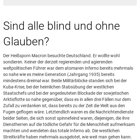
Leserbrief aufgeben
Leserbriefhinweise
Sind alle blind und ohne
Leserbriefe lesen
Beilagen online
Glauben?
Kontakt
Der Heißsporn Macron besuchte Deutschland. Er wollte wohl
sondieren. Keiner der derzeit regierenden und agierenden
weltpolitischen Führer war dem atomaren Inferno bereits mehrmals
so nahe wie es meine Generation (Jahrgang 1935) bereits
mindestens dreimal war. Beide Militärblöcke standen sich bei der
Kuba-Krise, bei der heimlichen Stabsübung der westlichen
Staatschefs und bei der angedeuteten Blockade der sowjetischen
Arktisflotte so nahe gegenüber, dass es in allen drei Fällen nur dem
Zufall zu verdanken ist, dass bereits zu der Zeit die Welt aus den
Fugen geflogen wäre. Letztendlich waren es die Nachrichtendienste
beider Seiten, die sich sonst spinnefeind waren, diejenigen, die ihre
Dienstherren auf die tödliche Gefahr für die Menschheit aufmerksam
machten und wendeten das totale Inferno ab. Die westlichen
Streitkräfte haben mehrmals ausgelotet, wie weit man gehen kann.