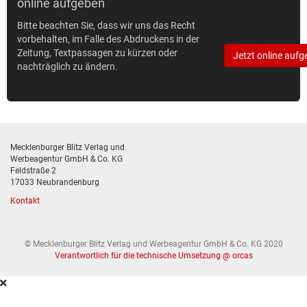
online aufgeben
Bitte beachten Sie, dass wir uns das Recht
vorbehalten, im Falle des Abdruckens in der
Zeitung, Textpassagen zu kürzen oder
Jetzt online aufg
nachträglich zu ändern.
Mecklenburger Blitz Verlag und
Werbeagentur GmbH & Co. KG
Feldstraße 2
17033 Neubrandenburg
Kontakt
© Mecklenburger Blitz Verlag und Werbeagentur GmbH & Co. KG 2020
Verantwortlich für die technische Umsetzung @ orcas