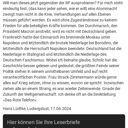
Will man dieses jetzt gegenüber der RF ausprobieren? Für mich steht
eindeutig fest, (das kann jeder sehen, wie er will) eine Atommacht
zwingt man nicht in die Knie, Verhandlungen auf allen Ebenen
müssen geführt werden. Es wird ohne Zugeständnisse zu keinem
Frieden für alle beteiligten Kräfte kommen. Der Durchmarsch, den
Präsident Macron anstrebt, wird es nicht mit Deutschland geben.
Frankreich hatte den Einmarsch ins brennende Moskau unter
Napoleon und letztendlich die brutale Niederlage bei Borodino, die
letztendlich die Herrschaft Napoleon beendete. Deutschland hat die
Niederlage in Stalingrad und letztendlich die Niederlage des
Deutschen Faschismus. Wobei ich beinahe glaube, Scholz hat die
Geschichte besser gelesen und gedeutet, die größten Feinde seiner
Politik stehen in seinem unmittelbaren Umfeld und auf recht
verantwortlichen Posten. Frau Strack-Zimmermann würde gerne
alles auf Krieg setzen, ohne zu wissen, wovon sie spricht. Inzwischen
ziehen alle an einem Strang, es war wieder Zeitenwende. Gnade der
Zukunft der Weltgemeinschaft. Ich denke oft an die Direktleitung
»Das Rote Telefon«.
Hans Lüdtke, Ludwigslust, 17.06.2024
Hier können Sie Ihre Leserbriefe