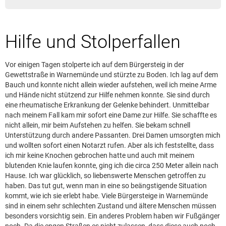
Leserbrief aufgeben
Leserbriefhinweise
Hilfe und Stolperfallen
Leserbriefe lesen
Beilagen online
Vor einigen Tagen stolperte ich auf dem Bürgersteig in der
Kontakt
Gewettstraße in Warnemünde und stürzte zu Boden. Ich lag auf dem
Bauch und konnte nicht allein wieder aufstehen, weil ich meine Arme
und Hände nicht stützend zur Hilfe nehmen konnte. Sie sind durch
eine rheumatische Erkrankung der Gelenke behindert. Unmittelbar
nach meinem Fall kam mir sofort eine Dame zur Hilfe. Sie schaffte es
nicht allein, mir beim Aufstehen zu helfen. Sie bekam schnell
Unterstützung durch andere Passanten. Drei Damen umsorgten mich
und wollten sofort einen Notarzt rufen. Aber als ich feststellte, dass
ich mir keine Knochen gebrochen hatte und auch mit meinem
blutenden Knie laufen konnte, ging ich die circa 250 Meter allein nach
Hause. Ich war glücklich, so liebenswerte Menschen getroffen zu
haben. Das tut gut, wenn man in eine so beängstigende Situation
kommt, wie ich sie erlebt habe. Viele Bürgersteige in Warnemünde
sind in einem sehr schlechten Zustand und ältere Menschen müssen
besonders vorsichtig sein. Ein anderes Problem haben wir Fußgänger