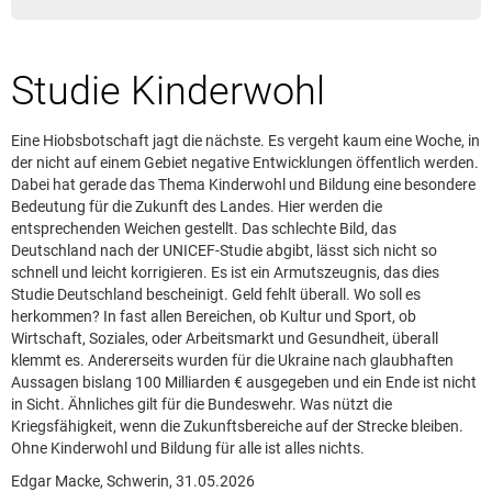
Leserbrief aufgeben
Leserbriefhinweise
Studie Kinderwohl
Leserbriefe lesen
Beilagen online
Eine Hiobsbotschaft jagt die nächste. Es vergeht kaum eine Woche, in
Kontakt
der nicht auf einem Gebiet negative Entwicklungen öffentlich werden.
Dabei hat gerade das Thema Kinderwohl und Bildung eine besondere
Bedeutung für die Zukunft des Landes. Hier werden die
entsprechenden Weichen gestellt. Das schlechte Bild, das
Deutschland nach der UNICEF-Studie abgibt, lässt sich nicht so
schnell und leicht korrigieren. Es ist ein Armutszeugnis, das dies
Studie Deutschland bescheinigt. Geld fehlt überall. Wo soll es
herkommen? In fast allen Bereichen, ob Kultur und Sport, ob
Wirtschaft, Soziales, oder Arbeitsmarkt und Gesundheit, überall
klemmt es. Andererseits wurden für die Ukraine nach glaubhaften
Aussagen bislang 100 Milliarden € ausgegeben und ein Ende ist nicht
in Sicht. Ähnliches gilt für die Bundeswehr. Was nützt die
Kriegsfähigkeit, wenn die Zukunftsbereiche auf der Strecke bleiben.
Ohne Kinderwohl und Bildung für alle ist alles nichts.
Edgar Macke, Schwerin, 31.05.2026