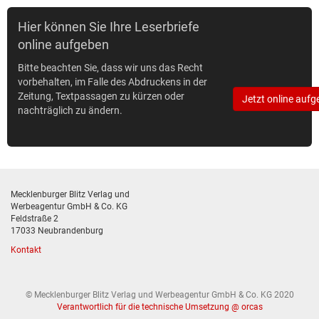
Hier können Sie Ihre Leserbriefe
online aufgeben
Bitte beachten Sie, dass wir uns das Recht
vorbehalten, im Falle des Abdruckens in der
Zeitung, Textpassagen zu kürzen oder
Jetzt online aufg
nachträglich zu ändern.
Mecklenburger Blitz Verlag und
Werbeagentur GmbH & Co. KG
Feldstraße 2
17033 Neubrandenburg
Kontakt
© Mecklenburger Blitz Verlag und Werbeagentur GmbH & Co. KG 2020
Verantwortlich für die technische Umsetzung @ orcas