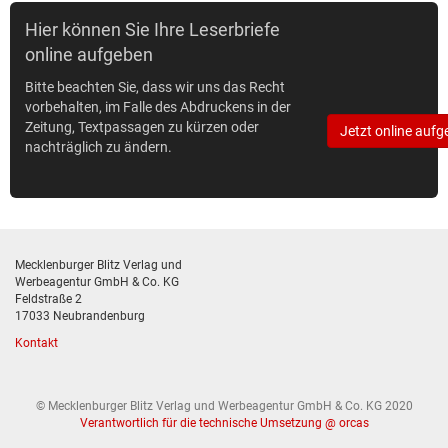
Hier können Sie Ihre Leserbriefe
online aufgeben
Bitte beachten Sie, dass wir uns das Recht
vorbehalten, im Falle des Abdruckens in der
Zeitung, Textpassagen zu kürzen oder
Jetzt online aufg
nachträglich zu ändern.
Mecklenburger Blitz Verlag und
Werbeagentur GmbH & Co. KG
Feldstraße 2
17033 Neubrandenburg
Kontakt
© Mecklenburger Blitz Verlag und Werbeagentur GmbH & Co. KG 2020
Verantwortlich für die technische Umsetzung @ orcas