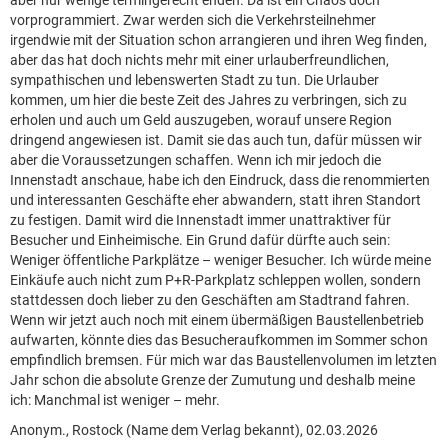
aber nur wenige termingerecht enden. Da ist ein Chaos doch
vorprogrammiert. Zwar werden sich die Verkehrsteilnehmer
irgendwie mit der Situation schon arrangieren und ihren Weg finden,
aber das hat doch nichts mehr mit einer urlauberfreundlichen,
sympathischen und lebenswerten Stadt zu tun. Die Urlauber
kommen, um hier die beste Zeit des Jahres zu verbringen, sich zu
erholen und auch um Geld auszugeben, worauf unsere Region
dringend angewiesen ist. Damit sie das auch tun, dafür müssen wir
aber die Voraussetzungen schaffen. Wenn ich mir jedoch die
Innenstadt anschaue, habe ich den Eindruck, dass die renommierten
und interessanten Geschäfte eher abwandern, statt ihren Standort
zu festigen. Damit wird die Innenstadt immer unattraktiver für
Besucher und Einheimische. Ein Grund dafür dürfte auch sein:
Weniger öffentliche Parkplätze – weniger Besucher. Ich würde meine
Einkäufe auch nicht zum P+R-Parkplatz schleppen wollen, sondern
stattdessen doch lieber zu den Geschäften am Stadtrand fahren.
Wenn wir jetzt auch noch mit einem übermäßigen Baustellenbetrieb
aufwarten, könnte dies das Besucheraufkommen im Sommer schon
empfindlich bremsen. Für mich war das Baustellenvolumen im letzten
Jahr schon die absolute Grenze der Zumutung und deshalb meine
ich: Manchmal ist weniger – mehr.
Anonym., Rostock (Name dem Verlag bekannt), 02.03.2026