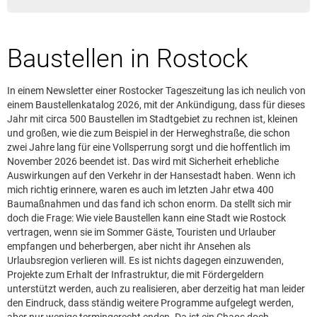
Leserbrief aufgeben
Leserbriefhinweise
Baustellen in Rostock
Leserbriefe lesen
Beilagen online
In einem Newsletter einer Rostocker Tageszeitung las ich neulich von
Kontakt
einem Baustellenkatalog 2026, mit der Ankündigung, dass für dieses
Jahr mit circa 500 Baustellen im Stadtgebiet zu rechnen ist, kleinen
und großen, wie die zum Beispiel in der Herweghstraße, die schon
zwei Jahre lang für eine Vollsperrung sorgt und die hoffentlich im
November 2026 beendet ist. Das wird mit Sicherheit erhebliche
Auswirkungen auf den Verkehr in der Hansestadt haben. Wenn ich
mich richtig erinnere, waren es auch im letzten Jahr etwa 400
Baumaßnahmen und das fand ich schon enorm. Da stellt sich mir
doch die Frage: Wie viele Baustellen kann eine Stadt wie Rostock
vertragen, wenn sie im Sommer Gäste, Touristen und Urlauber
empfangen und beherbergen, aber nicht ihr Ansehen als
Urlaubsregion verlieren will. Es ist nichts dagegen einzuwenden,
Projekte zum Erhalt der Infrastruktur, die mit Fördergeldern
unterstützt werden, auch zu realisieren, aber derzeitig hat man leider
den Eindruck, dass ständig weitere Programme aufgelegt werden,