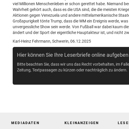
viel Millionen Menschenleben er schon gerettet habe. Niemand be
Wahrheit gehört auch, dass es die USA sind, die die meisten Krie
Aktionen gegen Venezuela und andere mittelamerikanische Staate
Großspurigkeit tönte Trump, dass die WM ein Ereignis werde, was
unvergessliche Show sein werde. Von Fußball war dabei kaum die
ändert und der Sport der eigentliche Hauptakteur ist, und nicht zw
Karl-Heinz Fehrmann, Schwerin, 06.12.2025
Hier können Sie Ihre Leserbriefe online aufgeben
Bitte beachten Sie, dass wir uns das Recht vorbehalten, im Fall
Zeitung, Textpassagen zu kürzen oder nachträglich zu ändern.
MEDIADATEN
KLEINANZEIGEN
LESE