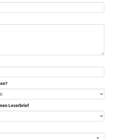
den?
inen Leserbrief