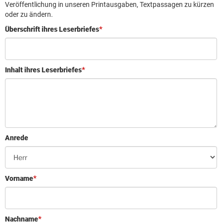
Leserbrief aufgeben
Veröffentlichung in unseren Printausgaben, Textpassagen zu kürzen
oder zu ändern.
Leserbriefhinweise
Überschrift ihres Leserbriefes
Leserbriefe lesen
Beilagen online
Inhalt ihres Leserbriefes
Kontakt
Anrede
Vorname
Nachname