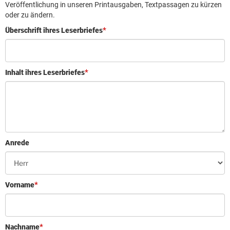
Leserbrief aufgeben
Veröffentlichung in unseren Printausgaben, Textpassagen zu kürzen
oder zu ändern.
Leserbriefhinweise
Überschrift ihres Leserbriefes
Leserbriefe lesen
Beilagen online
Inhalt ihres Leserbriefes
Kontakt
Anrede
Vorname
Nachname