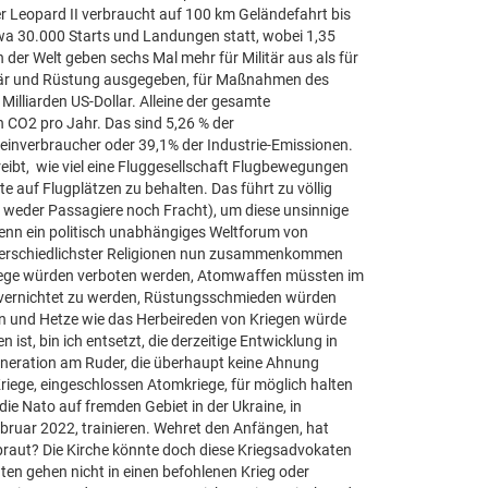
er Leopard II verbraucht auf 100 km Geländefahrt bis
etwa 30.000 Starts und Landungen statt, wobei 1,35
 der Welt geben sechs Mal mehr für Militär aus als für
litär und Rüstung ausgegeben, für Maßnahmen des
Milliarden US-Dollar. Alleine der gesamte
n CO2 pro Jahr. Das sind 5,26 % der
inverbraucher oder 39,1% der Industrie-Emissionen.
hreibt, wie viel eine Fluggesellschaft Flugbewegungen
 auf Flugplätzen zu behalten. Das führt zu völlig
 weder Passagiere noch Fracht), um diese unsinnige
nn ein politisch unabhängiges Weltforum von
nterschiedlichster Religionen nun zusammenkommen
riege würden verboten werden, Atomwaffen müssten im
t vernichtet zu werden, Rüstungsschmieden würden
en und Hetze wie das Herbeireden von Kriegen würde
 ist, bin ich entsetzt, die derzeitige Entwicklung in
rgeneration am Ruder, die überhaupt keine Ahnung
riege, eingeschlossen Atomkriege, für möglich halten
e Nato auf fremden Gebiet in der Ukraine, in
bruar 2022, trainieren. Wehret den Anfängen, hat
raut? Die Kirche könnte doch diese Kriegsadvokaten
aten gehen nicht in einen befohlenen Krieg oder