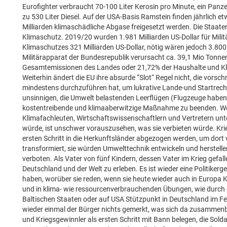
Eurofighter verbraucht 70-100 Liter Kerosin pro Minute, ein Panz
zu 530 Liter Diesel. Auf der USA-Basis Ramstein finden jährlich 
Milliarden klimaschädliche Abgase freigesetzt werden. Die Staaten
Klimaschutz. 2019/20 wurden 1.981 Milliarden US-Dollar für Mi
Klimaschutzes 321 Milliarden US-Dollar, nötig wären jedoch 3.800 
Militärapparat der Bundesrepublik verursacht ca. 39,1 Mio Tonne
Gesamtemissionen des Landes oder 21,72% der Haushalte und Kle
Weiterhin ändert die EU ihre absurde “Slot“ Regel nicht, die vorsc
mindestens durchzuführen hat, um lukrative Lande-und Startrechte
unsinnigen, die Umwelt belastenden Leerflügen (Flugzeuge haben
kostentreibende und klimaaberwitzige Maßnahme zu beenden. We
Klimafachleuten, Wirtschaftswissenschaftlern und Vertretern u
würde, ist unschwer vorauszusehen, was sie verbieten würde. K
ersten Schritt in die Herkunftsländer abgezogen werden, um dor
transformiert, sie würden Umwelttechnik entwickeln und herstell
verboten. Als Vater von fünf Kindern, dessen Vater im Krieg gefallen
Deutschland und der Welt zu erleben. Es ist wieder eine Politike
haben, worüber sie reden, wenn sie heute wieder auch in Europa K
und in klima- wie ressourcenverbrauchenden Übungen, wie durch di
Baltischen Staaten oder auf USA Stützpunkt in Deutschland im Fe
wieder einmal der Bürger nichts gemerkt, was sich da zusammenb
und Kriegsgewinnler als ersten Schritt mit Bann belegen, die Sold