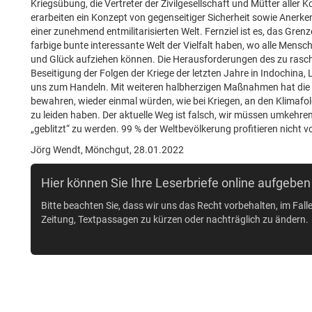
Kriegsübung, die Vertreter der Zivilgesellschaft und Mütter aller 
erarbeiten ein Konzept von gegenseitiger Sicherheit sowie Aner
einer zunehmend entmilitarisierten Welt. Fernziel ist es, das Gren
farbige bunte interessante Welt der Vielfalt haben, wo alle Mensch
und Glück aufziehen können. Die Herausforderungen des zu rasc
Beseitigung der Folgen der Kriege der letzten Jahre in Indochina, 
uns zum Handeln. Mit weiteren halbherzigen Maßnahmen hat die
bewahren, wieder einmal würden, wie bei Kriegen, an den Klimafo
zu leiden haben. Der aktuelle Weg ist falsch, wir müssen umkehren
„geblitzt“ zu werden. 99 % der Weltbevölkerung profitieren nicht v
Jörg Wendt, Mönchgut, 28.01.2022
Hier können Sie Ihre Leserbriefe online aufgeben
Bitte beachten Sie, dass wir uns das Recht vorbehalten, im Fall
Zeitung, Textpassagen zu kürzen oder nachträglich zu ändern.