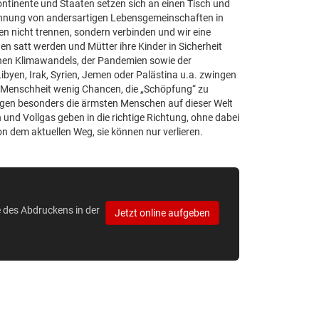
Kontinente und Staaten setzen sich an einen Tisch und
kennung von andersartigen Lebensgemeinschaften in
zen nicht trennen, sondern verbinden und wir eine
en satt werden und Mütter ihre Kinder in Sicherheit
hen Klimawandels, der Pandemien sowie der
Libyen, Irak, Syrien, Jemen oder Palästina u.a. zwingen
 Menschheit wenig Chancen, die „Schöpfung“ zu
lgen besonders die ärmsten Menschen auf dieser Welt
 und Vollgas geben in die richtige Richtung, ohne dabei
on dem aktuellen Weg, sie können nur verlieren.
e des Abdruckens in der
Jetzt online aufgeben