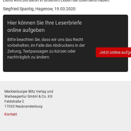
Elend wird bis dahin in unserem Leben die Oberhand haben.
Siegfried Spantig, Hagenow, 19.03.2020
Hier können Sie Ihre Leserbriefe
online aufgeben
Bitte beachten Sie, dass wir uns das Recht
vorbehalten, im Falle des Abdruckens in der
Zeitung, Textpassagen zu kürzen oder
Jetzt online aufg
nachträglich zu ändern.
Mecklenburger Blitz Verlag und
Werbeagentur GmbH & Co. KG
Feldstraße 2
17033 Neubrandenburg
Kontakt