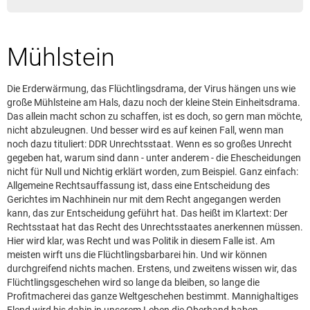
Leserbrief aufgeben
Leserbriefhinweise
Mühlstein
Leserbriefe lesen
Beilagen online
Die Erderwärmung, das Flüchtlingsdrama, der Virus hängen uns wie
Kontakt
große Mühlsteine am Hals, dazu noch der kleine Stein Einheitsdrama.
Das allein macht schon zu schaffen, ist es doch, so gern man möchte,
nicht abzuleugnen. Und besser wird es auf keinen Fall, wenn man
noch dazu tituliert: DDR Unrechtsstaat. Wenn es so großes Unrecht
gegeben hat, warum sind dann - unter anderem - die Ehescheidungen
nicht für Null und Nichtig erklärt worden, zum Beispiel. Ganz einfach:
Allgemeine Rechtsauffassung ist, dass eine Entscheidung des
Gerichtes im Nachhinein nur mit dem Recht angegangen werden
kann, das zur Entscheidung geführt hat. Das heißt im Klartext: Der
Rechtsstaat hat das Recht des Unrechtsstaates anerkennen müssen.
Hier wird klar, was Recht und was Politik in diesem Falle ist. Am
meisten wirft uns die Flüchtlingsbarbarei hin. Und wir können
durchgreifend nichts machen. Erstens, und zweitens wissen wir, das
Flüchtlingsgeschehen wird so lange da bleiben, so lange die
Profitmacherei das ganze Weltgeschehen bestimmt. Mannighaltiges