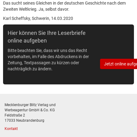
Das sucht seines Gleichen in der deutschen Geschichte nach dem
Zweiten Weltkrieg. Ja, selbst davor.
Karl Scheffsky, Schwerin, 14.03.2020
Hier können Sie Ihre Leserbriefe
online aufgeben
Bitte beachten Sie, dass wir uns das Recht
vorbehalten, im Falle des Abdruckens in der
Zeitung, Textpassagen zu kürzen oder
Jetzt online aufg
nachträglich zu ändern.
Mecklenburger Blitz Verlag und
Werbeagentur GmbH & Co. KG
Feldstraße 2
17033 Neubrandenburg
Kontakt