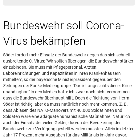
Leserbrief aufgeben
Leserbriefhinweise
Bundeswehr soll Corona-
Leserbriefe lesen
Beilagen online
Virus bekämpfen
Kontakt
Söder fordert mehr Einsatz der Bundeswehr gegen das sich schnell
ausbreitende C.-Virus: "Wir sollten überlegen, die Bundeswehr stärker
einzubinden. Sie muss mit Pflegepersonal, Ärzten,
Laboreinrichtungen und Kapazitäten in ihren Krankenhäusern
mithelfen", so der bayerische Ministerpräsident gegenüber den
Zeitungen der Funke-Mediengruppe. "Das ist angesichts dieser Krise
unabdingbar." In den Medien hatte ich zwar noch nicht vernommen,
dass die Bundeswehr überhaupt hilft. Doch die Richtung von Herrn
Söder ist richtig, aber da muss natürlich noch mehr kommen. Z. B.
dass Ablasen des NATO-Manövers mit 40.000 Soldatinnen und
Soldaten wäre eine adäquate humanistische Maßnahme. Natürlich
auch der Einsatz der vielen Gelder, die von der Bevölkerung der
Bundeswehr zur Verfügung gestellt werden mussten. Allein im letzten
Jahr 17 Prozent mehr Ausgaben für das Militär als im Jahr davor.