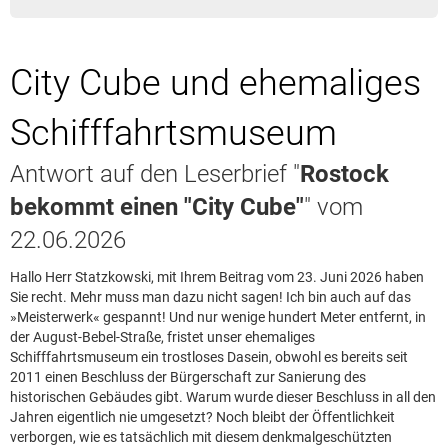
Leserbrief aufgeben
Leserbriefhinweise
City Cube und ehemaliges
Leserbriefe lesen
Beilagen online
Schifffahrtsmuseum
Kontakt
Antwort auf den Leserbrief "
Rostock
bekommt einen "City Cube"
" vom
22.06.2026
Hallo Herr Statzkowski, mit Ihrem Beitrag vom 23. Juni 2026 haben
Sie recht. Mehr muss man dazu nicht sagen! Ich bin auch auf das
»Meisterwerk« gespannt! Und nur wenige hundert Meter entfernt, in
der August-Bebel-Straße, fristet unser ehemaliges
Schifffahrtsmuseum ein trostloses Dasein, obwohl es bereits seit
2011 einen Beschluss der Bürgerschaft zur Sanierung des
historischen Gebäudes gibt. Warum wurde dieser Beschluss in all den
Jahren eigentlich nie umgesetzt? Noch bleibt der Öffentlichkeit
verborgen, wie es tatsächlich mit diesem denkmalgeschützten