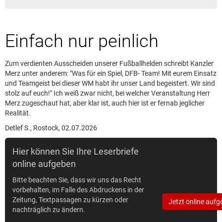
Leserbrief aufgeben
Leserbriefhinweise
Einfach nur peinlich
Leserbriefe lesen
Beilagen online
Zum verdienten Ausscheiden unserer Fußballhelden schreibt Kanzler
Kontakt
Merz unter anderem: "Was für ein Spiel, DFB- Team! Mit eurem Einsatz
und Teamgeist bei dieser WM habt ihr unser Land begeistert. Wir sind
stolz auf euch!" Ich weiß zwar nicht, bei welcher Veranstaltung Herr
Merz zugeschaut hat, aber klar ist, auch hier ist er fernab jeglicher
Realität.
Detlef S., Rostock, 02.07.2026
Hier können Sie Ihre Leserbriefe
online aufgeben
Bitte beachten Sie, dass wir uns das Recht
vorbehalten, im Falle des Abdruckens in der
Zeitung, Textpassagen zu kürzen oder
Jetzt online aufg
nachträglich zu ändern.