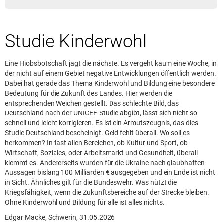
Leserbrief aufgeben
Leserbriefhinweise
Studie Kinderwohl
Leserbriefe lesen
Beilagen online
Eine Hiobsbotschaft jagt die nächste. Es vergeht kaum eine Woche, in
Kontakt
der nicht auf einem Gebiet negative Entwicklungen öffentlich werden.
Dabei hat gerade das Thema Kinderwohl und Bildung eine besondere
Bedeutung für die Zukunft des Landes. Hier werden die
entsprechenden Weichen gestellt. Das schlechte Bild, das
Deutschland nach der UNICEF-Studie abgibt, lässt sich nicht so
schnell und leicht korrigieren. Es ist ein Armutszeugnis, das dies
Studie Deutschland bescheinigt. Geld fehlt überall. Wo soll es
herkommen? In fast allen Bereichen, ob Kultur und Sport, ob
Wirtschaft, Soziales, oder Arbeitsmarkt und Gesundheit, überall
klemmt es. Andererseits wurden für die Ukraine nach glaubhaften
Aussagen bislang 100 Milliarden € ausgegeben und ein Ende ist nicht
in Sicht. Ähnliches gilt für die Bundeswehr. Was nützt die
Kriegsfähigkeit, wenn die Zukunftsbereiche auf der Strecke bleiben.
Ohne Kinderwohl und Bildung für alle ist alles nichts.
Edgar Macke, Schwerin, 31.05.2026