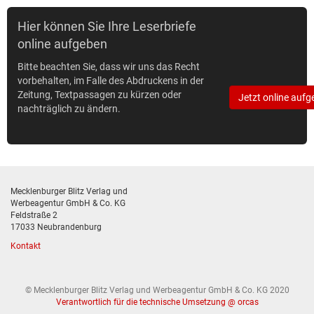
Hier können Sie Ihre Leserbriefe
online aufgeben
Bitte beachten Sie, dass wir uns das Recht
vorbehalten, im Falle des Abdruckens in der
Zeitung, Textpassagen zu kürzen oder
Jetzt online aufg
nachträglich zu ändern.
Mecklenburger Blitz Verlag und
Werbeagentur GmbH & Co. KG
Feldstraße 2
17033 Neubrandenburg
Kontakt
© Mecklenburger Blitz Verlag und Werbeagentur GmbH & Co. KG 2020
Verantwortlich für die technische Umsetzung @ orcas