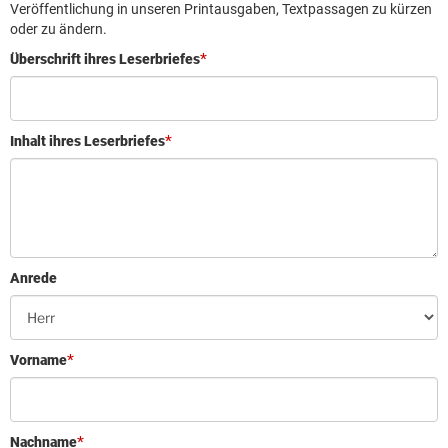
Leserbrief aufgeben
Veröffentlichung in unseren Printausgaben, Textpassagen zu kürzen
oder zu ändern.
Leserbriefhinweise
Überschrift ihres Leserbriefes
Leserbriefe lesen
Beilagen online
Inhalt ihres Leserbriefes
Kontakt
Anrede
Vorname
Nachname